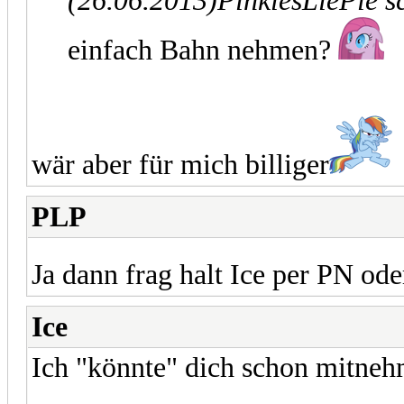
(26.06.2013)
PinkiesLiePie s
einfach Bahn nehmen?
wär aber für mich billiger
PLP
Ja dann frag halt Ice per PN od
Ice
Ich "könnte" dich schon mitne