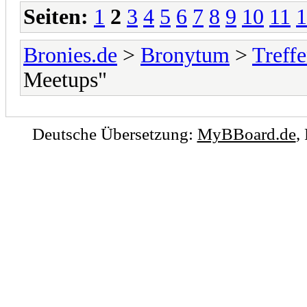
Seiten:
1
2
3
4
5
6
7
8
9
10
11
1
Bronies.de
>
Bronytum
>
Treff
Meetups"
Deutsche Übersetzung:
MyBBoard.de
,