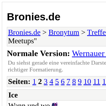
Bronies.de
Bronies.de
>
Bronytum
>
Treff
Meetups"
Normale Version:
Wernauer
Du siehst gerade eine vereinfachte Darst
richtiger Formatierung.
Seiten:
1
2
3
4
5
6
7
8
9
10
11
1
Ice
Wann und wo