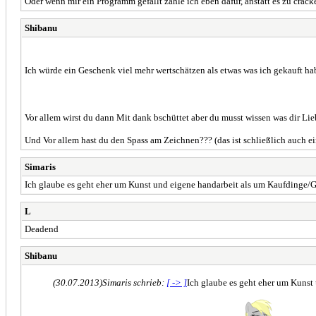
Oder wenn mir ein Programm gefällt zahle ich eben dafür, anstatt es zu crack
Shibanu
Ich würde ein Geschenk viel mehr wertschätzen als etwas was ich gekauft h
Vor allem wirst du dann Mit dank bschüttet aber du musst wissen was dir Lie
Und Vor allem hast du den Spass am Zeichnen??? (das ist schließlich auch e
Simaris
Ich glaube es geht eher um Kunst und eigene handarbeit als um Kaufdinge/
L
Deadend
Shibanu
(30.07.2013)
Simaris schrieb:
[ -> ]
Ich glaube es geht eher um Kuns