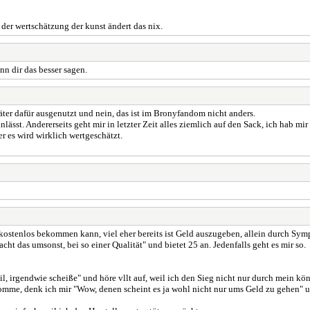
 der wertschätzung der kunst ändert das nix.
n dir das besser sagen.
äter dafür ausgenutzt und nein, das ist im Bronyfandom nicht anders.
lässt. Andererseits geht mir in letzter Zeit alles ziemlich auf den Sack, ich hab 
r es wird wirklich wertgeschätzt.
an kostenlos bekommen kann, viel eher bereits ist Geld auszugeben, allein durch Sym
ht das umsonst, bei so einer Qualität" und bietet 25 an. Jedenfalls geht es mir so.
il, irgendwie scheiße" und höre vllt auf, weil ich den Sieg nicht nur durch mein
ekomme, denk ich mir "Wow, denen scheint es ja wohl nicht nur ums Geld zu gehen" 