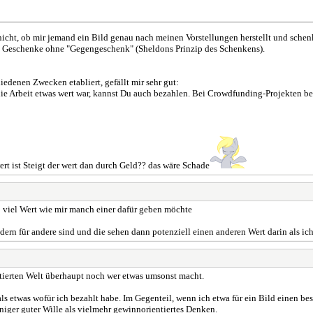
 nicht, ob mir jemand ein Bild genau nach meinen Vorstellungen herstellt und sch
m Geschenke ohne "Gegengeschenk" (Sheldons Prinzip des Schenkens).
iedenen Zwecken etabliert, gefällt mir sehr gut:
ie Arbeit etwas wert war, kannst Du auch bezahlen. Bei Crowdfunding-Projekten b
t ist Steigt der wert dan durch Geld?? das wäre Schade
 so viel Wert wie mir manch einer dafür geben möchte
ndern für andere sind und die sehen dann potenziell einen anderen Wert darin als ich
ntierten Welt überhaupt noch wer etwas umsonst macht.
s etwas wofür ich bezahlt habe. Im Gegenteil, wenn ich etwa für ein Bild einen best
iger guter Wille als vielmehr gewinnorientiertes Denken.