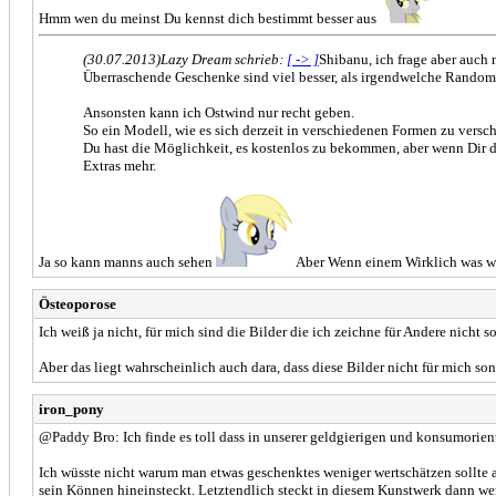
Hmm wen du meinst Du kennst dich bestimmt besser aus
(30.07.2013)
Lazy Dream schrieb:
[ -> ]
Shibanu, ich frage aber auch
Überraschende Geschenke sind viel besser, als irgendwelche Rando
Ansonsten kann ich Ostwind nur recht geben.
So ein Modell, wie es sich derzeit in verschiedenen Formen zu versch
Du hast die Möglichkeit, es kostenlos zu bekommen, aber wenn Dir d
Extras mehr.
Ja so kann manns auch sehen
Aber Wenn einem Wirklich was wer
Östeoporose
Ich weiß ja nicht, für mich sind die Bilder die ich zeichne für Andere nicht
Aber das liegt wahrscheinlich auch dara, dass diese Bilder nicht für mich so
iron_pony
@Paddy Bro: Ich finde es toll dass in unserer geldgierigen und konsumorie
Ich wüsste nicht warum man etwas geschenktes weniger wertschätzen sollte al
sein Können hineinsteckt. Letztendlich steckt in diesem Kunstwerk dann wen