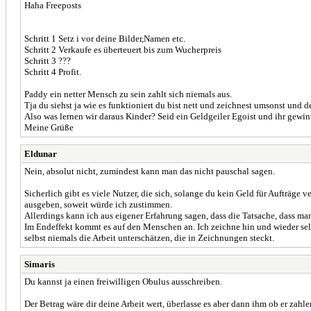
Haha Freeposts
Schritt 1 Setz i vor deine Bilder,Namen etc.
Schritt 2 Verkaufe es überteuert bis zum Wucherpreis
Schritt 3 ???
Schritt 4 Profit.
Paddy ein netter Mensch zu sein zahlt sich niemals aus.
Tja du siehst ja wie es funktioniert du bist nett und zeichnest umsonst und d
Also was lernen wir daraus Kinder? Seid ein Geldgeiler Egoist und ihr ge
Meine Grüße
Eldunar
Nein, absolut nicht, zumindest kann man das nicht pauschal sagen.
Sicherlich gibt es viele Nutzer, die sich, solange du kein Geld für Aufträge v
ausgeben, soweit würde ich zustimmen.
Allerdings kann ich aus eigener Erfahrung sagen, dass die Tatsache, dass man 
Im Endeffekt kommt es auf den Menschen an. Ich zeichne hin und wieder selbst
selbst niemals die Arbeit unterschätzen, die in Zeichnungen steckt.
Simaris
Du kannst ja einen freiwilligen Obulus ausschreiben.
Der Betrag wäre dir deine Arbeit wert, überlasse es aber dann ihm ob er zahle