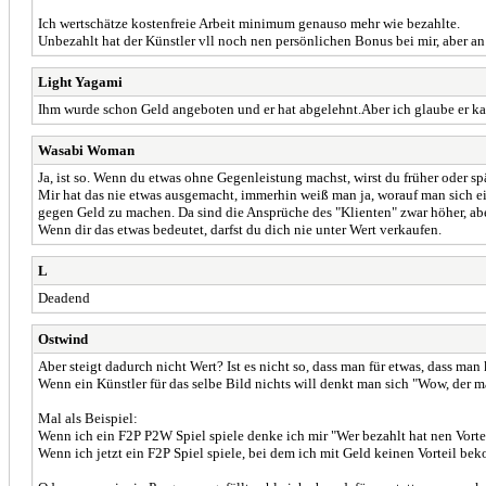
Ich wertschätze kostenfreie Arbeit minimum genauso mehr wie bezahlte.
Unbezahlt hat der Künstler vll noch nen persönlichen Bonus bei mir, aber an
Light Yagami
Ihm wurde schon Geld angeboten und er hat abgelehnt.Aber ich glaube er kan
Wasabi Woman
Ja, ist so. Wenn du etwas ohne Gegenleistung machst, wirst du früher oder sp
Mir hat das nie etwas ausgemacht, immerhin weiß man ja, worauf man sich ein
gegen Geld zu machen. Da sind die Ansprüche des "Klienten" zwar höher, abe
Wenn dir das etwas bedeutet, darfst du dich nie unter Wert verkaufen.
L
Deadend
Ostwind
Aber steigt dadurch nicht Wert? Ist es nicht so, dass man für etwas, dass m
Wenn ein Künstler für das selbe Bild nichts will denkt man sich "Wow, der mac
Mal als Beispiel:
Wenn ich ein F2P P2W Spiel spiele denke ich mir "Wer bezahlt hat nen Vorte
Wenn ich jetzt ein F2P Spiel spiele, bei dem ich mit Geld keinen Vorteil b