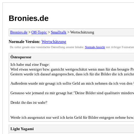
Bronies.de
Bronies.de
>
Off-Topic
>
Smalltalk
> Wertschätzung
Normale Version:
Wertschätzung
Du siehst gerade eine vereinfachte Darstellung unserer Inhalte.
Normale Ansicht
mit richtiger Formatier
Östeoporose
Ich habe mal eine Frage:
Wird etwas weniger bzw. garnicht wertgeschätzt wenn man für das besagte Pr
Gestern wurde ich darauf angesprochen, dass ich für die Bilder die ich zei
Außerdem wurde mir gesagt ich sollte Geld an mich nehmen da ich von den 
Genauso wie jemand zu mir gesagt hat:"Deine Bilder sind qualitativ minderwe
Denkt ihr das ist wahr?
Werde ich ausgenutzt nur weil ich kein Geld für Bilder entgegen nehme bzw.
Light Yagami