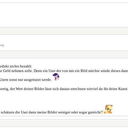
ung.
odukt nichts bezahlt.
chne Geld nehmen solle. Denn ein User der von mir ein Bild möchte würde dieses d
Usern sonst nur ausgenutzt werde.
rtig, der Wert deiner Bilder lässt sich daraus errechnen wieviel du für deine Kuns
 schätzen die User dann meine Bilder weniger oder sogar garnicht?