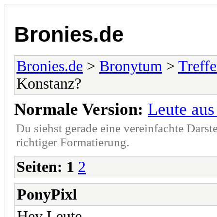
Bronies.de
Bronies.de
>
Bronytum
>
Treff
Konstanz?
Normale Version:
Leute aus
Du siehst gerade eine vereinfachte Darst
richtiger Formatierung.
Seiten:
1
2
PonyPixl
Hey Leute...