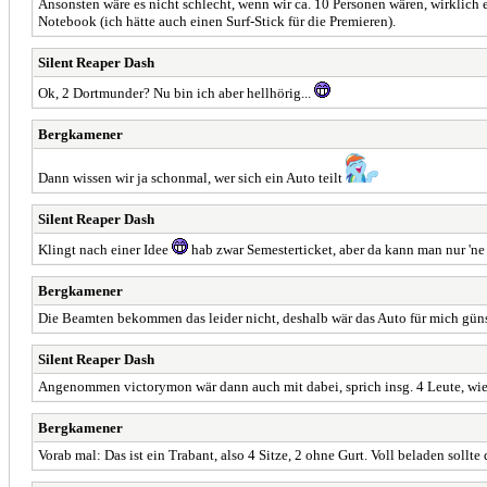
Ansonsten wäre es nicht schlecht, wenn wir ca. 10 Personen wären, wirklich
Notebook (ich hätte auch einen Surf-Stick für die Premieren).
Silent Reaper Dash
Ok, 2 Dortmunder? Nu bin ich aber hellhörig...
Bergkamener
Dann wissen wir ja schonmal, wer sich ein Auto teilt
Silent Reaper Dash
Klingt nach einer Idee
hab zwar Semesterticket, aber da kann man nur 'n
Bergkamener
Die Beamten bekommen das leider nicht, deshalb wär das Auto für mich güns
Silent Reaper Dash
Angenommen victorymon wär dann auch mit dabei, sprich insg. 4 Leute, wie
Bergkamener
Vorab mal: Das ist ein Trabant, also 4 Sitze, 2 ohne Gurt. Voll beladen sol