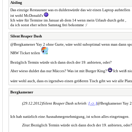
Aisling
Das einzige Restaurant was es duldenwürde das wir einen Laptop aufstellen
ist wohl McDonald's
Ich wäre für Termine im Januar ab dem 14 wenn mein Urlaub durch geht ,
da ich sonst eher selten Samstag frei bekomme :/
Silent Reaper Dash
@Bergkamener Yay 2 ohne Gurte, wäre wohl suboptimal wenn man dann spo
NRW Ticket teilen
Bezüglich Termin würde sich dann doch der 19. anbieten, oder?
Aber wieso duldet das nur Mäcces? Was ist mit Burger King?
Ich weiß nic
wäre wohl auch, dass es irgendwo einen größeren Tisch gibt wo wir alle Plat
Bergkamener
(29.12.2012)
Silent Reaper Dash schrieb:
[ -> ]
@Bergkamener Yay 2 o
Ich hab natürlich eine Ausnahmegenehmigung, ist schon alles eingetragen.
Zitat:
Bezüglich Termin würde sich dann doch der 19. anbieten, oder