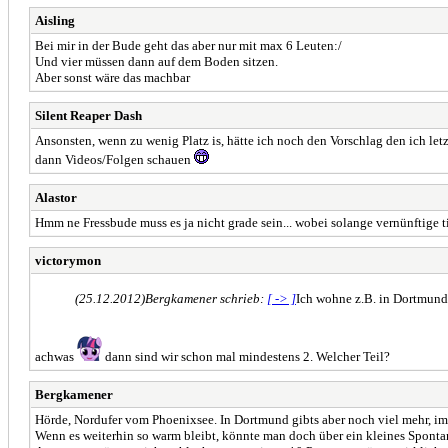
Aisling
Bei mir in der Bude geht das aber nur mit max 6 Leuten:/
Und vier müssen dann auf dem Boden sitzen.
Aber sonst wäre das machbar
Silent Reaper Dash
Ansonsten, wenn zu wenig Platz is, hätte ich noch den Vorschlag den ich l
dann Videos/Folgen schauen
Alastor
Hmm ne Fressbude muss es ja nicht grade sein... wobei solange vernünftige ti
victorymon
(25.12.2012)
Bergkamener schrieb:
[ -> ]
Ich wohne z.B. in Dortmund,
achwas
dann sind wir schon mal mindestens 2. Welcher Teil?
Bergkamener
Hörde, Nordufer vom Phoenixsee. In Dortmund gibts aber noch viel mehr, im
Wenn es weiterhin so warm bleibt, könnte man doch über ein kleines Spontantr