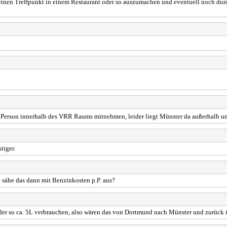
 einen Treffpunkt in einem Restaurant oder so auszumachen und eventuell noch durc
e Person innerhalb des VRR Raums mitnehmen, leider liegt Münster da außerhalb 
tiger.
 sähe das dann mit Benzinkosten p.P. aus?
lte der so ca. 5L verbrauchen, also wären das von Dortmund nach Münster und zurück