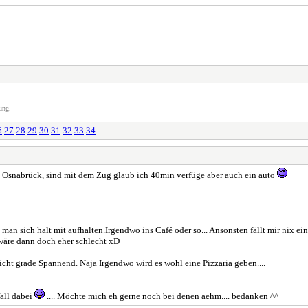
ung.
6
27
28
29
30
31
32
33
34
snabrück, sind mit dem Zug glaub ich 40min verfüge aber auch ein auto
 man sich halt mit aufhalten.Irgendwo ins Café oder so... Ansonsten fällt mir nix e
s wäre dann doch eher schlecht xD
ht grade Spannend. Naja Irgendwo wird es wohl eine Pizzaria geben....
fall dabei
.... Möchte mich eh gerne noch bei denen aehm.... bedanken ^^