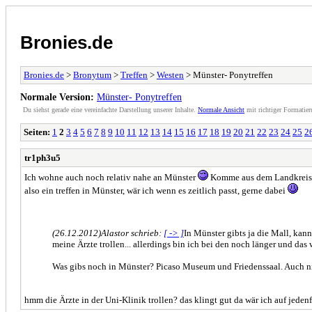
Bronies.de
Bronies.de
>
Bronytum
>
Treffen
>
Westen
> Münster- Ponytreffen
Normale Version:
Münster- Ponytreffen
Du siehst gerade eine vereinfachte Darstellung unserer Inhalte.
Normale Ansicht
mit richtiger Formatier
Seiten:
1
2
3
4
5
6
7
8
9
10
11
12
13
14
15
16
17
18
19
20
21
22
23
24
25
2
tr1ph3u5
Ich wohne auch noch relativ nahe an Münster
Komme aus dem Landkreis O
also ein treffen in Münster, wär ich wenn es zeitlich passt, gerne dabei
(26.12.2012)
Alastor schrieb:
[ -> ]
In Münster gibts ja die Mall, kann
meine Ärzte trollen... allerdings bin ich bei den noch länger und da
Was gibs noch in Münster? Picaso Museum und Friedenssaal. Auch nic
hmm die Ärzte in der Uni-Klinik trollen? das klingt gut da wär ich auf jeden