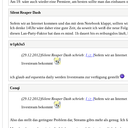
Am 19. wäre auch wieder eine Premiere, am besten sollte man das einbauen o
Silent Reaper Dash
Sofern wir an Internet kommen und das mit dem Notebook klappt, sollten wi
Ich denke 14Uhr wäre daher eine gute Zeit, da soweit ich weiß die neue Fo
diesen Lan-Party-Faktor hat dass es mind. 1h dauert bis es reibungslos läuft
tr1ph3u5
(29.12.2012)
Silent Reaper Dash schrieb:
[ -> ]
Sofern wir an Interne
livestream bekommt
ich glaub auf equestria daily werden livestreams zur verfügung gestellt
Conqi
(29.12.2012)
Silent Reaper Dash schrieb:
[ -> ]
Sofern wir an Interne
livestream bekommt
Also das stellt das geringste Problem dar, Streams gibts mehr als genug. Ich f