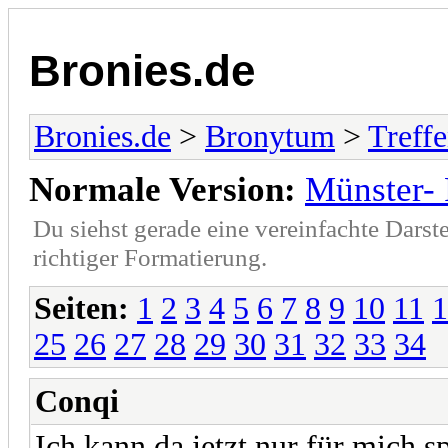
Bronies.de
Bronies.de
>
Bronytum
>
Treff
Normale Version:
Münster- 
Du siehst gerade eine vereinfachte Darst
richtiger Formatierung.
Seiten:
1
2
3
4
5
6
7
8
9
10
11
1
25
26
27
28
29
30
31
32
33
34
Conqi
Ich kann da jetzt nur für mich s