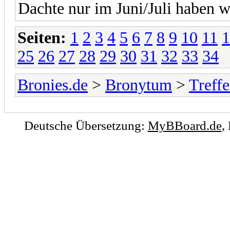
Dachte nur im Juni/Juli haben w
Seiten:
1
2
3
4
5
6
7
8
9
10
11
1
25
26
27
28
29
30
31
32
33
34
Bronies.de
>
Bronytum
>
Treff
Deutsche Übersetzung:
MyBBoard.de
,