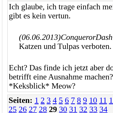
Ich glaube, ich trage einfach 
gibt es kein vertun.
(06.06.2013)
ConquerorDash 
Katzen und Tulpas verboten.
Echt? Das finde ich jetzt aber 
betrifft eine Ausnahme machen? 
*Keksblick* Meow?
Seiten:
1
2
3
4
5
6
7
8
9
10
11
1
25
26
27
28
29
30
31
32
33
34