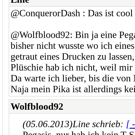
@ConquerorDash : Das ist coo
@Wolfblood92: Bin ja eine Pegas
bisher nicht wusste wo ich eine
getraut eines Drucken zu lassen
Plüschie hab ich nicht, weil mir
Da warte ich lieber, bis die v
Naja mein Pika ist allerdings k
Wolfblood92
(05.06.2013)
Line schrieb:
[ 
Pegasis, nur hab ich kein T-S