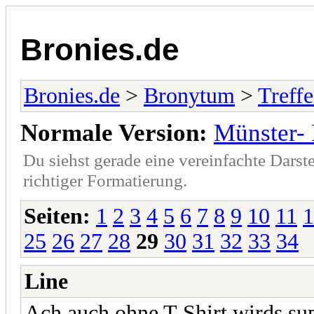
Bronies.de
Bronies.de
>
Bronytum
>
Treff
Normale Version:
Münster- 
Du siehst gerade eine vereinfachte Darst
richtiger Formatierung.
Seiten:
1
2
3
4
5
6
7
8
9
10
11
1
25
26
27
28
29
30
31
32
33
34
Line
Ach auch ohne T-Shirt wirds su