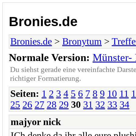
Bronies.de
Bronies.de
>
Bronytum
>
Treff
Normale Version:
Münster- 
Du siehst gerade eine vereinfachte Darst
richtiger Formatierung.
Seiten:
1
2
3
4
5
6
7
8
9
10
11
1
25
26
27
28
29
30
31
32
33
34
majyor nick
ICh denke da ihr alle eure plu