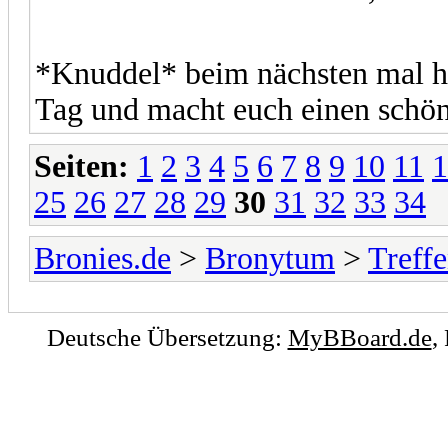
*Knuddel* beim nächsten mal hof
Tag und macht euch einen sch
Seiten:
1
2
3
4
5
6
7
8
9
10
11
1
25
26
27
28
29
30
31
32
33
34
Bronies.de
>
Bronytum
>
Treff
Deutsche Übersetzung:
MyBBoard.de
,