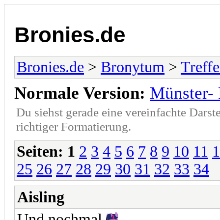
Bronies.de
Bronies.de
>
Bronytum
>
Treff
Normale Version:
Münster- 
Du siehst gerade eine vereinfachte Darst
richtiger Formatierung.
Seiten:
1
2
3
4
5
6
7
8
9
10
11
1
25
26
27
28
29
30
31
32
33
34
Aisling
Und nochmal