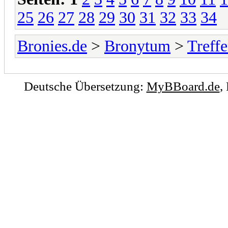
25
26
27
28
29
30
31
32
33
34
Bronies.de
>
Bronytum
>
Treff
Deutsche Übersetzung:
MyBBoard.de
,