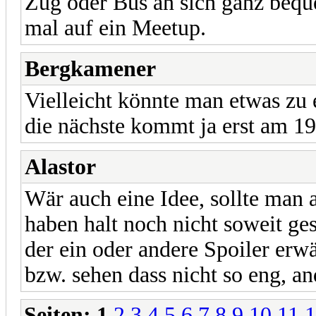
Zug oder Bus an sich ganz bequ
mal auf ein Meetup.
Bergkamener
Vielleicht könnte man etwas zu 
die nächste kommt ja erst am 19
Alastor
Wär auch eine Idee, sollte man a
haben halt noch nicht soweit ge
der ein oder andere Spoiler erwä
bzw. sehen dass nicht so eng, an
Seiten:
1
2
3
4
5
6
7
8
9
10
11
1