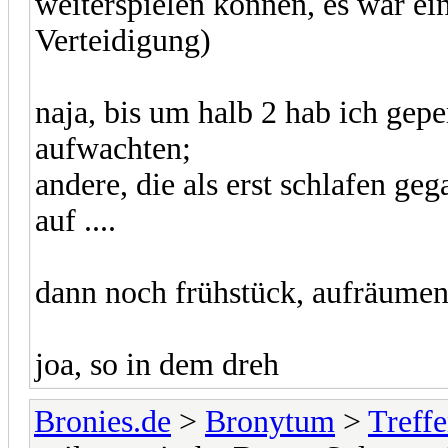
weiterspielen können, es war e
Verteidigung)
naja, bis um halb 2 hab ich gepe
aufwachten;
andere, die als erst schlafen ge
auf ....
dann noch frühstück, aufräume
joa, so in dem dreh
Bronies.de
>
Bronytum
>
Treff