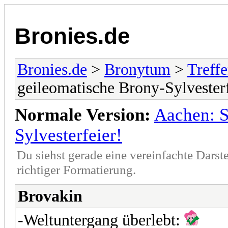
Bronies.de
Bronies.de
>
Bronytum
>
Treff
geileomatische Brony-Sylvesterf
Normale Version:
Aachen: S
Sylvesterfeier!
Du siehst gerade eine vereinfachte Darst
richtiger Formatierung.
Brovakin
-Weltuntergang überlebt: