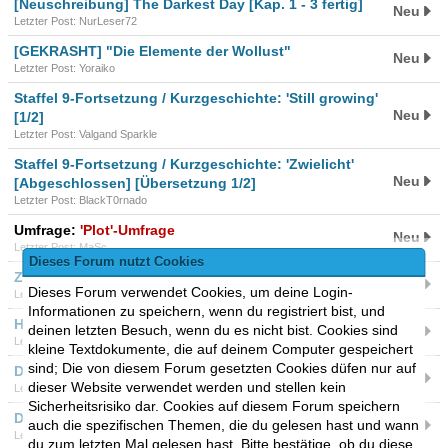
[Neuschreibung] The Darkest Day [Kap. 1 - 3 fertig]
Neu
Letzter Post: NurLeser72
[GEKRASHT] "Die Elemente der Wollust"
Neu
Letzter Post: Yoraiko
Staffel 9-Fortsetzung / Kurzgeschichte: 'Still growing'
Neu
[1/2]
Letzter Post: Valgand Sparkle
Staffel 9-Fortsetzung / Kurzgeschichte: 'Zwielicht'
Neu
[Abgeschlossen] [Übersetzung 1/2]
Letzter Post: BlackT0rnado
Umfrage:
'Plot'-Umfrage
Neu
Letzter Post: MaSc
Dieses Forum nutzt Cookies
Zerenicks One Shot Fics
Neu
Dieses Forum verwendet Cookies, um deine Login-
Letzter Post: -J.
Informationen zu speichern, wenn du registriert bist, und
Halbblut
deinen letzten Besuch, wenn du es nicht bist. Cookies sind
Neu
Letzter Post: Zerenick
kleine Textdokumente, die auf deinem Computer gespeichert
sind; Die von diesem Forum gesetzten Cookies düfen nur auf
Die Gier der CMC´s
Neu
dieser Website verwendet werden und stellen kein
Letzter Post: Zeromix
Sicherheitsrisiko dar. Cookies auf diesem Forum speichern
Dr. Whooves - Project Eternus
auch die spezifischen Themen, die du gelesen hast und wann
Neu
Letzter Post: Rennfahrer2
du zum letzten Mal gelesen hast. Bitte bestätige, ob du diese