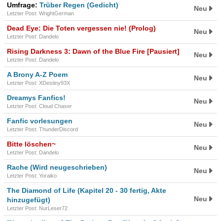
Umfrage:
Trüber Regen (Gedicht)
Neu
Letzter Post: WrightGerman
Dead Eye: Die Toten vergessen nie! (Prolog)
Neu
Letzter Post: Dandelo
Rising Darkness 3: Dawn of the Blue Fire [Pausiert]
Neu
Letzter Post: Dandelo
A Brony A-Z Poem
Neu
Letzter Post: XDestiny93X
Dreamys Fanfics!
Neu
Letzter Post: Cloud Chaser
Fanfic vorlesungen
Neu
Letzter Post: ThunderDiscord
Bitte löschen~
Neu
Letzter Post: Dandelo
Rache (Wird neugeschrieben)
Neu
Letzter Post: Yoraiko
The Diamond of Life (Kapitel 20 - 30 fertig, Akte
Neu
hinzugefügt)
Letzter Post: NurLeser72