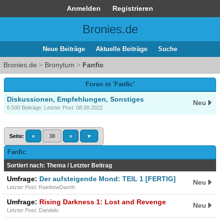
Anmelden
Registrieren
Bronies.de
Neue Beiträge
Aktuelle Beiträge
Suche
Bronies.de
>
Bronytum
>
Fanfic
Foren in 'Fanfic'
Diskussionen, Empfehlungen, Sonstiges
Neu
6.500 Beiträge. Letzter Post: 08.08.2022
Seite:
«
38
»
▼
Fanfic
Sortiert nach:
Thema
/
Letzter Beitrag
Umfrage:
Der aufsteigende Mond: TEIL 1 [FERTIG]
Neu
Letzter Post: RainbowDashh
Umfrage:
Rising Darkness 1: Lost and Revenge
Neu
Letzter Post: Dandelo