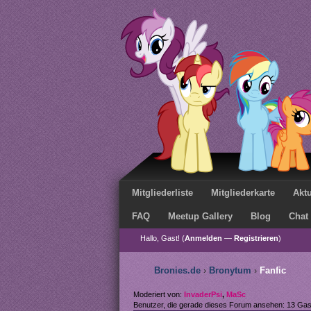
Mitgliederliste
Mitgliederkarte
Aktu
FAQ
Meetup Gallery
Blog
Chat
Hallo, Gast! (
Anmelden
—
Registrieren
)
Bronies.de
›
Bronytum
›
Fanfic
Moderiert von:
InvaderPsi
,
MaSc
Benutzer, die gerade dieses Forum ansehen: 13 Ga