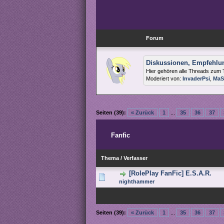
Forum
Diskussionen, Empfehlu
Hier gehören alle Threads zum 
Moderiert von:
InvaderPsi
,
MaS
Seiten (39):
« Zurück
1
...
35
36
37
Fanfic
Thema
/
Verfasser
[RolePlay FanFic] E.S.A.R.
nighthammer
Seiten (39):
« Zurück
1
...
35
36
37