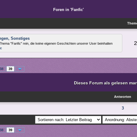
Foren in 'Fanfic'
Them
ngen, Sonstiges
2
Thema "Fanfic" rein, die keine eigenen Geschichten unserer User beinhalten
c
38
39
Dieses Forum als gelesen mar
Antworten
3
38
39