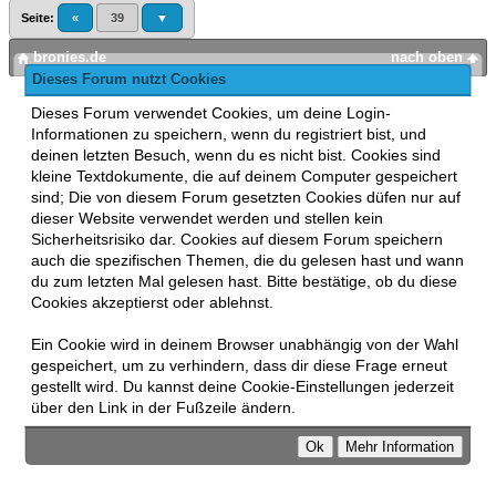
Seite:
«
39
▼
bronies.de
nach oben
Dieses Forum nutzt Cookies
Powered by
MyBB
, mobile Fassung:
MyBB GoMobile
.
Dieses Forum verwendet Cookies, um deine Login-
Zur Desktop-Version wechseln
Informationen zu speichern, wenn du registriert bist, und
This forum uses
Lukasz Tkacz
MyBB addons.
deinen letzten Besuch, wenn du es nicht bist. Cookies sind
kleine Textdokumente, die auf deinem Computer gespeichert
sind; Die von diesem Forum gesetzten Cookies düfen nur auf
dieser Website verwendet werden und stellen kein
Sicherheitsrisiko dar. Cookies auf diesem Forum speichern
auch die spezifischen Themen, die du gelesen hast und wann
du zum letzten Mal gelesen hast. Bitte bestätige, ob du diese
Cookies akzeptierst oder ablehnst.
Ein Cookie wird in deinem Browser unabhängig von der Wahl
gespeichert, um zu verhindern, dass dir diese Frage erneut
gestellt wird. Du kannst deine Cookie-Einstellungen jederzeit
über den Link in der Fußzeile ändern.