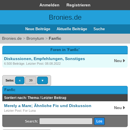
Anmelden
Registrieren
Bronies.de
Neue Beiträge
Aktuelle Beiträge
Suche
Bronies.de
>
Bronytum
>
Fanfic
Foren in 'Fanfic'
Diskussionen, Empfehlungen, Sonstiges
Neu
6.500 Beiträge. Letzter Post: 08.08.2022
Seite:
«
39
▼
Fanfic
Sortiert nach:
Thema
/
Letzter Beitrag
Merely a Mare; Ähnliche Fic und Diskussion
Neu
Letzter Post: For Luna
Search: