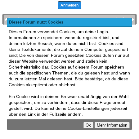
bronies.de
nach oben
Dieses Forum nutzt Cookies
Powered by
MyBB
, mobile Fassung:
MyBB GoMobile
.
Dieses Forum verwendet Cookies, um deine Login-
Zur Desktop-Version wechseln
Informationen zu speichern, wenn du registriert bist, und
This forum uses
Lukasz Tkacz
MyBB addons.
deinen letzten Besuch, wenn du es nicht bist. Cookies sind
kleine Textdokumente, die auf deinem Computer gespeichert
sind; Die von diesem Forum gesetzten Cookies düfen nur auf
dieser Website verwendet werden und stellen kein
Sicherheitsrisiko dar. Cookies auf diesem Forum speichern
auch die spezifischen Themen, die du gelesen hast und wann
du zum letzten Mal gelesen hast. Bitte bestätige, ob du diese
Cookies akzeptierst oder ablehnst.
Ein Cookie wird in deinem Browser unabhängig von der Wahl
gespeichert, um zu verhindern, dass dir diese Frage erneut
gestellt wird. Du kannst deine Cookie-Einstellungen jederzeit
über den Link in der Fußzeile ändern.