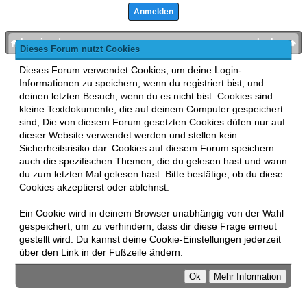
bronies.de
nach oben
Dieses Forum nutzt Cookies
Powered by
MyBB
, mobile Fassung:
MyBB GoMobile
.
Dieses Forum verwendet Cookies, um deine Login-
Zur Desktop-Version wechseln
Informationen zu speichern, wenn du registriert bist, und
This forum uses
Lukasz Tkacz
MyBB addons.
deinen letzten Besuch, wenn du es nicht bist. Cookies sind
kleine Textdokumente, die auf deinem Computer gespeichert
sind; Die von diesem Forum gesetzten Cookies düfen nur auf
dieser Website verwendet werden und stellen kein
Sicherheitsrisiko dar. Cookies auf diesem Forum speichern
auch die spezifischen Themen, die du gelesen hast und wann
du zum letzten Mal gelesen hast. Bitte bestätige, ob du diese
Cookies akzeptierst oder ablehnst.
Ein Cookie wird in deinem Browser unabhängig von der Wahl
gespeichert, um zu verhindern, dass dir diese Frage erneut
gestellt wird. Du kannst deine Cookie-Einstellungen jederzeit
über den Link in der Fußzeile ändern.