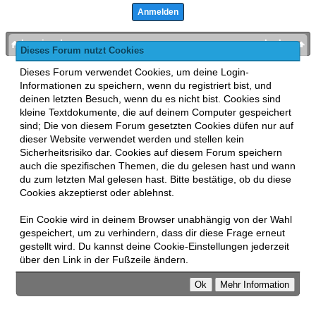
bronies.de
nach oben
Dieses Forum nutzt Cookies
Powered by
MyBB
, mobile Fassung:
MyBB GoMobile
.
Dieses Forum verwendet Cookies, um deine Login-
Zur Desktop-Version wechseln
Informationen zu speichern, wenn du registriert bist, und
This forum uses
Lukasz Tkacz
MyBB addons.
deinen letzten Besuch, wenn du es nicht bist. Cookies sind
kleine Textdokumente, die auf deinem Computer gespeichert
sind; Die von diesem Forum gesetzten Cookies düfen nur auf
dieser Website verwendet werden und stellen kein
Sicherheitsrisiko dar. Cookies auf diesem Forum speichern
auch die spezifischen Themen, die du gelesen hast und wann
du zum letzten Mal gelesen hast. Bitte bestätige, ob du diese
Cookies akzeptierst oder ablehnst.
Ein Cookie wird in deinem Browser unabhängig von der Wahl
gespeichert, um zu verhindern, dass dir diese Frage erneut
gestellt wird. Du kannst deine Cookie-Einstellungen jederzeit
über den Link in der Fußzeile ändern.