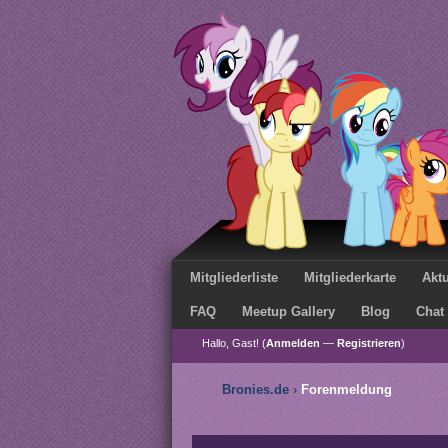
Mitgliederliste
Mitgliederkarte
Aktu
FAQ
Meetup Gallery
Blog
Chat
Hallo, Gast! (
Anmelden
—
Registrieren
)
Bronies.de
›
Forenmeldung