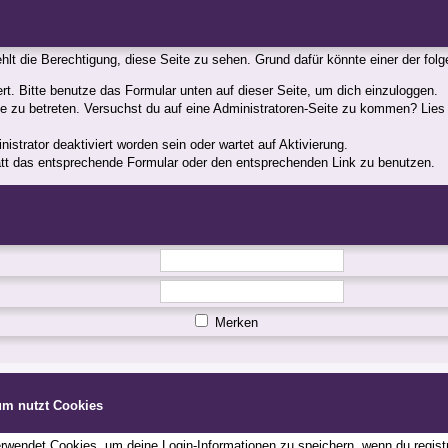
fehlt die Berechtigung, diese Seite zu sehen. Grund dafür könnte einer der fol
iert. Bitte benutze das Formular unten auf dieser Seite, um dich einzuloggen.
ite zu betreten. Versuchst du auf eine Administratoren-Seite zu kommen? Lies
strator deaktiviert worden sein oder wartet auf Aktivierung.
statt das entsprechende Formular oder den entsprechenden Link zu benutzen.
Merken
um nutzt Cookies
wendet Cookies, um deine Login-Informationen zu speichern, wenn du registri