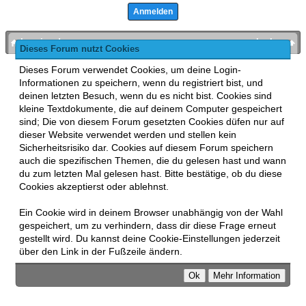
bronies.de
nach oben
Dieses Forum nutzt Cookies
Powered by
MyBB
, mobile Fassung:
MyBB GoMobile
.
Dieses Forum verwendet Cookies, um deine Login-
Zur Desktop-Version wechseln
Informationen zu speichern, wenn du registriert bist, und
This forum uses
Lukasz Tkacz
MyBB addons.
deinen letzten Besuch, wenn du es nicht bist. Cookies sind
kleine Textdokumente, die auf deinem Computer gespeichert
sind; Die von diesem Forum gesetzten Cookies düfen nur auf
dieser Website verwendet werden und stellen kein
Sicherheitsrisiko dar. Cookies auf diesem Forum speichern
auch die spezifischen Themen, die du gelesen hast und wann
du zum letzten Mal gelesen hast. Bitte bestätige, ob du diese
Cookies akzeptierst oder ablehnst.
Ein Cookie wird in deinem Browser unabhängig von der Wahl
gespeichert, um zu verhindern, dass dir diese Frage erneut
gestellt wird. Du kannst deine Cookie-Einstellungen jederzeit
über den Link in der Fußzeile ändern.