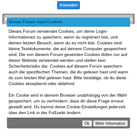
bronies.de
nach oben
Dieses Forum nutzt Cookies
Powered by
MyBB
, mobile Fassung:
MyBB GoMobile
.
Dieses Forum verwendet Cookies, um deine Login-
Zur Desktop-Version wechseln
Informationen zu speichern, wenn du registriert bist, und
This forum uses
Lukasz Tkacz
MyBB addons.
deinen letzten Besuch, wenn du es nicht bist. Cookies sind
kleine Textdokumente, die auf deinem Computer gespeichert
sind; Die von diesem Forum gesetzten Cookies düfen nur auf
dieser Website verwendet werden und stellen kein
Sicherheitsrisiko dar. Cookies auf diesem Forum speichern
auch die spezifischen Themen, die du gelesen hast und wann
du zum letzten Mal gelesen hast. Bitte bestätige, ob du diese
Cookies akzeptierst oder ablehnst.
Ein Cookie wird in deinem Browser unabhängig von der Wahl
gespeichert, um zu verhindern, dass dir diese Frage erneut
gestellt wird. Du kannst deine Cookie-Einstellungen jederzeit
über den Link in der Fußzeile ändern.