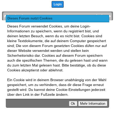
bronies.de
nach oben
Dieses Forum nutzt Cookies
Powered by
MyBB
, mobile Fassung:
MyBB GoMobile
.
Dieses Forum verwendet Cookies, um deine Login-
Zur Desktop-Version wechseln
Informationen zu speichern, wenn du registriert bist, und
This forum uses
Lukasz Tkacz
MyBB addons.
deinen letzten Besuch, wenn du es nicht bist. Cookies sind
kleine Textdokumente, die auf deinem Computer gespeichert
sind; Die von diesem Forum gesetzten Cookies düfen nur auf
dieser Website verwendet werden und stellen kein
Sicherheitsrisiko dar. Cookies auf diesem Forum speichern
auch die spezifischen Themen, die du gelesen hast und wann
du zum letzten Mal gelesen hast. Bitte bestätige, ob du diese
Cookies akzeptierst oder ablehnst.
Ein Cookie wird in deinem Browser unabhängig von der Wahl
gespeichert, um zu verhindern, dass dir diese Frage erneut
gestellt wird. Du kannst deine Cookie-Einstellungen jederzeit
über den Link in der Fußzeile ändern.