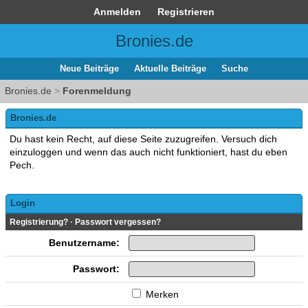
Anmelden
Registrieren
Bronies.de
Neue Beiträge
Aktuelle Beiträge
Suche
Bronies.de
>
Forenmeldung
Bronies.de
Du hast kein Recht, auf diese Seite zuzugreifen. Versuch dich
einzuloggen und wenn das auch nicht funktioniert, hast du eben
Pech.
Login
Registrierung?
·
Passwort vergessen?
Benutzername:
Passwort:
Merken