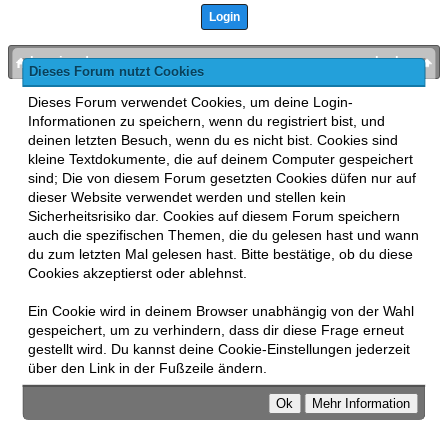
bronies.de
nach oben
Dieses Forum nutzt Cookies
Powered by
MyBB
, mobile Fassung:
MyBB GoMobile
.
Dieses Forum verwendet Cookies, um deine Login-
Zur Desktop-Version wechseln
Informationen zu speichern, wenn du registriert bist, und
This forum uses
Lukasz Tkacz
MyBB addons.
deinen letzten Besuch, wenn du es nicht bist. Cookies sind
kleine Textdokumente, die auf deinem Computer gespeichert
sind; Die von diesem Forum gesetzten Cookies düfen nur auf
dieser Website verwendet werden und stellen kein
Sicherheitsrisiko dar. Cookies auf diesem Forum speichern
auch die spezifischen Themen, die du gelesen hast und wann
du zum letzten Mal gelesen hast. Bitte bestätige, ob du diese
Cookies akzeptierst oder ablehnst.
Ein Cookie wird in deinem Browser unabhängig von der Wahl
gespeichert, um zu verhindern, dass dir diese Frage erneut
gestellt wird. Du kannst deine Cookie-Einstellungen jederzeit
über den Link in der Fußzeile ändern.