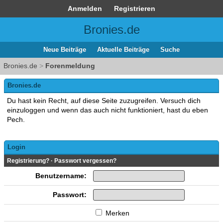
Anmelden
Registrieren
Bronies.de
Neue Beiträge
Aktuelle Beiträge
Suche
Bronies.de
>
Forenmeldung
Bronies.de
Du hast kein Recht, auf diese Seite zuzugreifen. Versuch dich
einzuloggen und wenn das auch nicht funktioniert, hast du eben
Pech.
Login
Registrierung?
·
Passwort vergessen?
Benutzername:
Passwort:
Merken