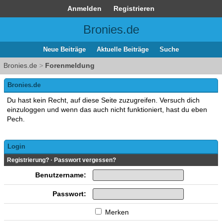
Anmelden
Registrieren
Bronies.de
Neue Beiträge
Aktuelle Beiträge
Suche
Bronies.de
>
Forenmeldung
Bronies.de
Du hast kein Recht, auf diese Seite zuzugreifen. Versuch dich
einzuloggen und wenn das auch nicht funktioniert, hast du eben
Pech.
Login
Registrierung?
·
Passwort vergessen?
Benutzername:
Passwort:
Merken