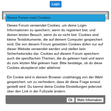
bronies.de
nach oben
Dieses Forum nutzt Cookies
Powered by
MyBB
, mobile Fassung:
MyBB GoMobile
.
Dieses Forum verwendet Cookies, um deine Login-
Zur Desktop-Version wechseln
Informationen zu speichern, wenn du registriert bist, und
This forum uses
Lukasz Tkacz
MyBB addons.
deinen letzten Besuch, wenn du es nicht bist. Cookies sind
kleine Textdokumente, die auf deinem Computer gespeichert
sind; Die von diesem Forum gesetzten Cookies düfen nur auf
dieser Website verwendet werden und stellen kein
Sicherheitsrisiko dar. Cookies auf diesem Forum speichern
auch die spezifischen Themen, die du gelesen hast und wann
du zum letzten Mal gelesen hast. Bitte bestätige, ob du diese
Cookies akzeptierst oder ablehnst.
Ein Cookie wird in deinem Browser unabhängig von der Wahl
gespeichert, um zu verhindern, dass dir diese Frage erneut
gestellt wird. Du kannst deine Cookie-Einstellungen jederzeit
über den Link in der Fußzeile ändern.