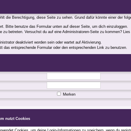
fehlt die Berechtigung, diese Seite zu sehen. Grund dafür könnte einer der fol
iert. Bitte benutze das Formular unten auf dieser Seite, um dich einzuloggen.
ite zu betreten. Versuchst du auf eine Administratoren-Seite zu kommen? Lies
strator deaktiviert worden sein oder wartet auf Aktivierung.
statt das entsprechende Formular oder den entsprechenden Link zu benutzen.
Merken
um nutzt Cookies
wendet Cookies, um deine Login-Informationen zu speichern, wenn du registri