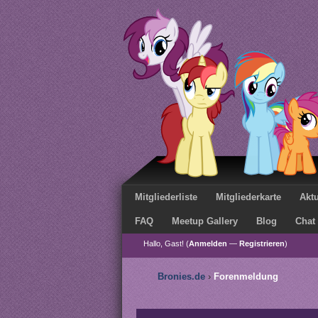
Mitgliederliste
Mitgliederkarte
Aktu
FAQ
Meetup Gallery
Blog
Chat
Hallo, Gast! (
Anmelden
—
Registrieren
)
Bronies.de
›
Forenmeldung