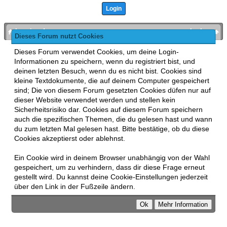
bronies.de
nach oben
Dieses Forum nutzt Cookies
Powered by
MyBB
, mobile Fassung:
MyBB GoMobile
.
Dieses Forum verwendet Cookies, um deine Login-
Zur Desktop-Version wechseln
Informationen zu speichern, wenn du registriert bist, und
This forum uses
Lukasz Tkacz
MyBB addons.
deinen letzten Besuch, wenn du es nicht bist. Cookies sind
kleine Textdokumente, die auf deinem Computer gespeichert
sind; Die von diesem Forum gesetzten Cookies düfen nur auf
dieser Website verwendet werden und stellen kein
Sicherheitsrisiko dar. Cookies auf diesem Forum speichern
auch die spezifischen Themen, die du gelesen hast und wann
du zum letzten Mal gelesen hast. Bitte bestätige, ob du diese
Cookies akzeptierst oder ablehnst.
Ein Cookie wird in deinem Browser unabhängig von der Wahl
gespeichert, um zu verhindern, dass dir diese Frage erneut
gestellt wird. Du kannst deine Cookie-Einstellungen jederzeit
über den Link in der Fußzeile ändern.