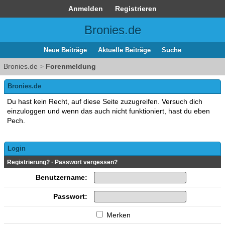
Anmelden
Registrieren
Bronies.de
Neue Beiträge
Aktuelle Beiträge
Suche
Bronies.de
>
Forenmeldung
Bronies.de
Du hast kein Recht, auf diese Seite zuzugreifen. Versuch dich
einzuloggen und wenn das auch nicht funktioniert, hast du eben
Pech.
Login
Registrierung?
·
Passwort vergessen?
Benutzername:
Passwort:
Merken