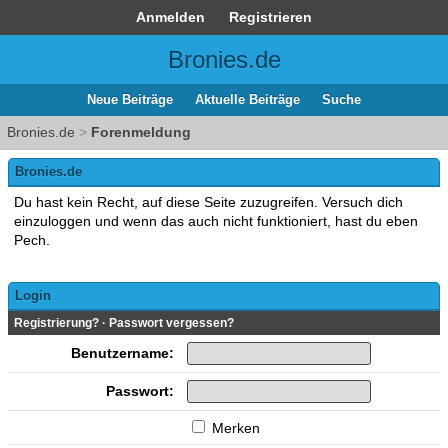
Anmelden
Registrieren
Bronies.de
Neue Beiträge
Aktuelle Beiträge
Suche
Bronies.de
>
Forenmeldung
Bronies.de
Du hast kein Recht, auf diese Seite zuzugreifen. Versuch dich
einzuloggen und wenn das auch nicht funktioniert, hast du eben
Pech.
Login
Registrierung?
·
Passwort vergessen?
Benutzername:
Passwort:
Merken