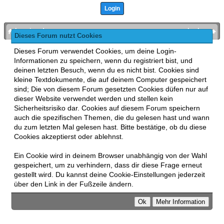
bronies.de
nach oben
Dieses Forum nutzt Cookies
Powered by
MyBB
, mobile Fassung:
MyBB GoMobile
.
Dieses Forum verwendet Cookies, um deine Login-
Zur Desktop-Version wechseln
Informationen zu speichern, wenn du registriert bist, und
This forum uses
Lukasz Tkacz
MyBB addons.
deinen letzten Besuch, wenn du es nicht bist. Cookies sind
kleine Textdokumente, die auf deinem Computer gespeichert
sind; Die von diesem Forum gesetzten Cookies düfen nur auf
dieser Website verwendet werden und stellen kein
Sicherheitsrisiko dar. Cookies auf diesem Forum speichern
auch die spezifischen Themen, die du gelesen hast und wann
du zum letzten Mal gelesen hast. Bitte bestätige, ob du diese
Cookies akzeptierst oder ablehnst.
Ein Cookie wird in deinem Browser unabhängig von der Wahl
gespeichert, um zu verhindern, dass dir diese Frage erneut
gestellt wird. Du kannst deine Cookie-Einstellungen jederzeit
über den Link in der Fußzeile ändern.