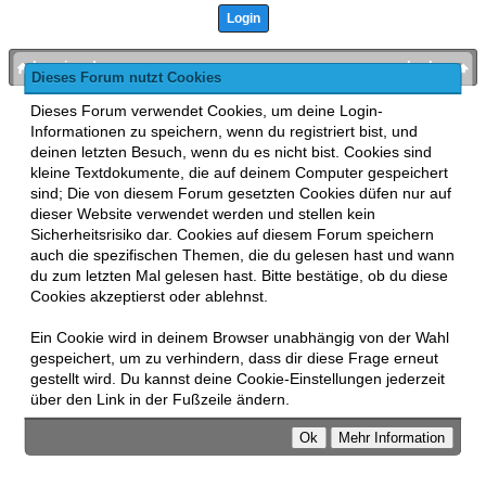
bronies.de
nach oben
Dieses Forum nutzt Cookies
Powered by
MyBB
, mobile Fassung:
MyBB GoMobile
.
Dieses Forum verwendet Cookies, um deine Login-
Zur Desktop-Version wechseln
Informationen zu speichern, wenn du registriert bist, und
This forum uses
Lukasz Tkacz
MyBB addons.
deinen letzten Besuch, wenn du es nicht bist. Cookies sind
kleine Textdokumente, die auf deinem Computer gespeichert
sind; Die von diesem Forum gesetzten Cookies düfen nur auf
dieser Website verwendet werden und stellen kein
Sicherheitsrisiko dar. Cookies auf diesem Forum speichern
auch die spezifischen Themen, die du gelesen hast und wann
du zum letzten Mal gelesen hast. Bitte bestätige, ob du diese
Cookies akzeptierst oder ablehnst.
Ein Cookie wird in deinem Browser unabhängig von der Wahl
gespeichert, um zu verhindern, dass dir diese Frage erneut
gestellt wird. Du kannst deine Cookie-Einstellungen jederzeit
über den Link in der Fußzeile ändern.