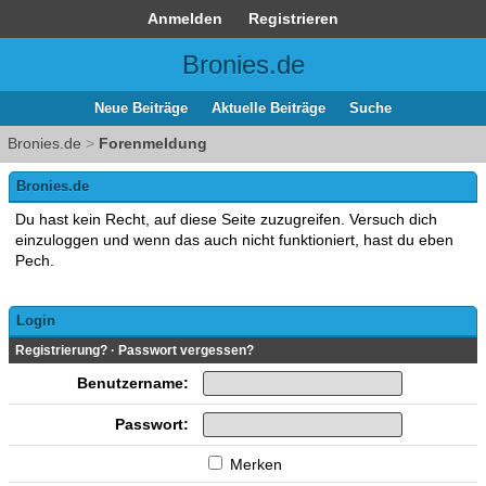
Anmelden
Registrieren
Bronies.de
Neue Beiträge
Aktuelle Beiträge
Suche
Bronies.de
>
Forenmeldung
Bronies.de
Du hast kein Recht, auf diese Seite zuzugreifen. Versuch dich
einzuloggen und wenn das auch nicht funktioniert, hast du eben
Pech.
Login
Registrierung?
·
Passwort vergessen?
Benutzername:
Passwort:
Merken