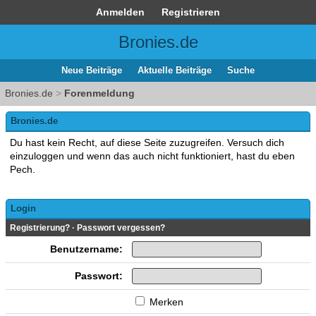
Anmelden
Registrieren
Bronies.de
Neue Beiträge
Aktuelle Beiträge
Suche
Bronies.de
>
Forenmeldung
Bronies.de
Du hast kein Recht, auf diese Seite zuzugreifen. Versuch dich
einzuloggen und wenn das auch nicht funktioniert, hast du eben
Pech.
Login
Registrierung?
·
Passwort vergessen?
Benutzername:
Passwort:
Merken