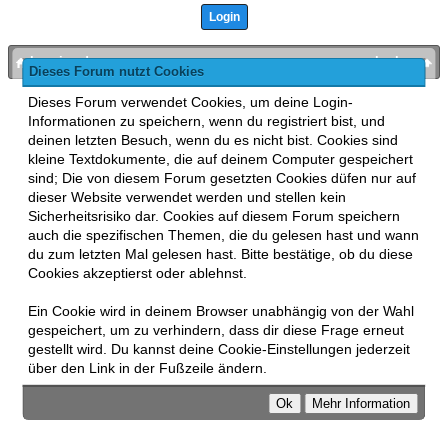
bronies.de
nach oben
Dieses Forum nutzt Cookies
Powered by
MyBB
, mobile Fassung:
MyBB GoMobile
.
Dieses Forum verwendet Cookies, um deine Login-
Zur Desktop-Version wechseln
Informationen zu speichern, wenn du registriert bist, und
This forum uses
Lukasz Tkacz
MyBB addons.
deinen letzten Besuch, wenn du es nicht bist. Cookies sind
kleine Textdokumente, die auf deinem Computer gespeichert
sind; Die von diesem Forum gesetzten Cookies düfen nur auf
dieser Website verwendet werden und stellen kein
Sicherheitsrisiko dar. Cookies auf diesem Forum speichern
auch die spezifischen Themen, die du gelesen hast und wann
du zum letzten Mal gelesen hast. Bitte bestätige, ob du diese
Cookies akzeptierst oder ablehnst.
Ein Cookie wird in deinem Browser unabhängig von der Wahl
gespeichert, um zu verhindern, dass dir diese Frage erneut
gestellt wird. Du kannst deine Cookie-Einstellungen jederzeit
über den Link in der Fußzeile ändern.