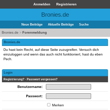
Anmelden
Registrieren
Bronies.de
Neue Beiträge
Aktuelle Beiträge
Suche
Bronies.de
>
Forenmeldung
Bronies.de
Du hast kein Recht, auf diese Seite zuzugreifen. Versuch dich
einzuloggen und wenn das auch nicht funktioniert, hast du eben
Pech.
Login
Registrierung?
·
Passwort vergessen?
Benutzername:
Passwort:
Merken