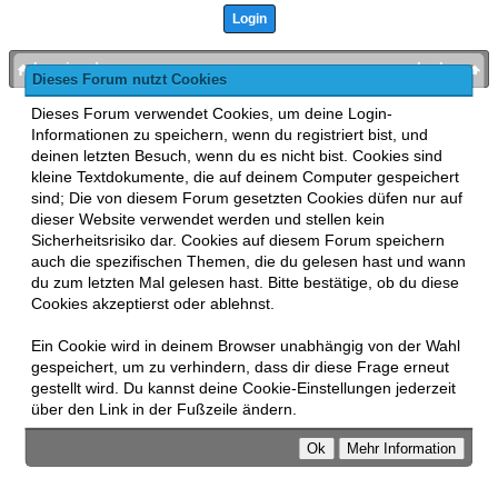
bronies.de
nach oben
Dieses Forum nutzt Cookies
Powered by
MyBB
, mobile Fassung:
MyBB GoMobile
.
Dieses Forum verwendet Cookies, um deine Login-
Zur Desktop-Version wechseln
Informationen zu speichern, wenn du registriert bist, und
This forum uses
Lukasz Tkacz
MyBB addons.
deinen letzten Besuch, wenn du es nicht bist. Cookies sind
kleine Textdokumente, die auf deinem Computer gespeichert
sind; Die von diesem Forum gesetzten Cookies düfen nur auf
dieser Website verwendet werden und stellen kein
Sicherheitsrisiko dar. Cookies auf diesem Forum speichern
auch die spezifischen Themen, die du gelesen hast und wann
du zum letzten Mal gelesen hast. Bitte bestätige, ob du diese
Cookies akzeptierst oder ablehnst.
Ein Cookie wird in deinem Browser unabhängig von der Wahl
gespeichert, um zu verhindern, dass dir diese Frage erneut
gestellt wird. Du kannst deine Cookie-Einstellungen jederzeit
über den Link in der Fußzeile ändern.