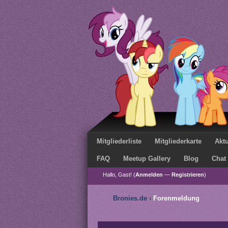
Mitgliederliste
Mitgliederkarte
Aktu
FAQ
Meetup Gallery
Blog
Chat
Hallo, Gast! (
Anmelden
—
Registrieren
)
Bronies.de
›
Forenmeldung