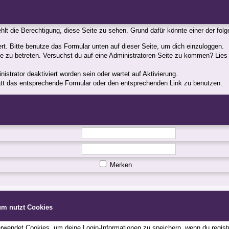
fehlt die Berechtigung, diese Seite zu sehen. Grund dafür könnte einer der fol
iert. Bitte benutze das Formular unten auf dieser Seite, um dich einzuloggen.
ite zu betreten. Versuchst du auf eine Administratoren-Seite zu kommen? Lies
strator deaktiviert worden sein oder wartet auf Aktivierung.
statt das entsprechende Formular oder den entsprechenden Link zu benutzen.
Merken
um nutzt Cookies
wendet Cookies, um deine Login-Informationen zu speichern, wenn du registri