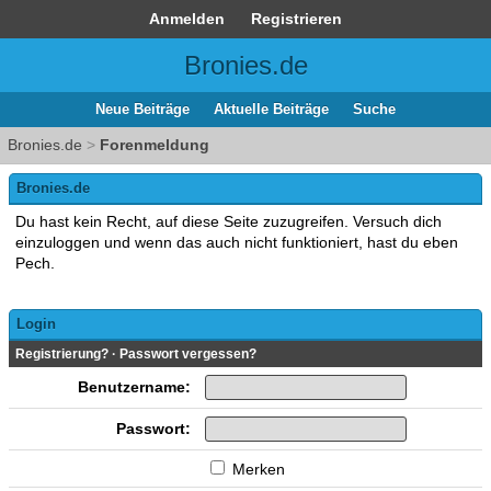
Anmelden
Registrieren
Bronies.de
Neue Beiträge
Aktuelle Beiträge
Suche
Bronies.de
>
Forenmeldung
Bronies.de
Du hast kein Recht, auf diese Seite zuzugreifen. Versuch dich
einzuloggen und wenn das auch nicht funktioniert, hast du eben
Pech.
Login
Registrierung?
·
Passwort vergessen?
Benutzername:
Passwort:
Merken