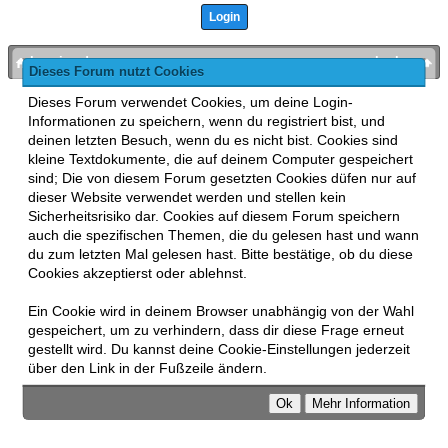
bronies.de
nach oben
Dieses Forum nutzt Cookies
Powered by
MyBB
, mobile Fassung:
MyBB GoMobile
.
Dieses Forum verwendet Cookies, um deine Login-
Zur Desktop-Version wechseln
Informationen zu speichern, wenn du registriert bist, und
This forum uses
Lukasz Tkacz
MyBB addons.
deinen letzten Besuch, wenn du es nicht bist. Cookies sind
kleine Textdokumente, die auf deinem Computer gespeichert
sind; Die von diesem Forum gesetzten Cookies düfen nur auf
dieser Website verwendet werden und stellen kein
Sicherheitsrisiko dar. Cookies auf diesem Forum speichern
auch die spezifischen Themen, die du gelesen hast und wann
du zum letzten Mal gelesen hast. Bitte bestätige, ob du diese
Cookies akzeptierst oder ablehnst.
Ein Cookie wird in deinem Browser unabhängig von der Wahl
gespeichert, um zu verhindern, dass dir diese Frage erneut
gestellt wird. Du kannst deine Cookie-Einstellungen jederzeit
über den Link in der Fußzeile ändern.