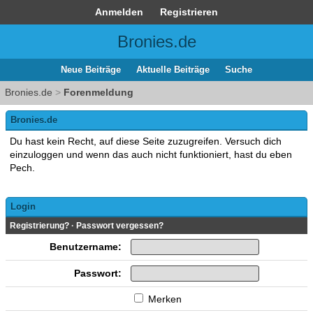
Anmelden
Registrieren
Bronies.de
Neue Beiträge
Aktuelle Beiträge
Suche
Bronies.de
>
Forenmeldung
Bronies.de
Du hast kein Recht, auf diese Seite zuzugreifen. Versuch dich
einzuloggen und wenn das auch nicht funktioniert, hast du eben
Pech.
Login
Registrierung?
·
Passwort vergessen?
Benutzername:
Passwort:
Merken