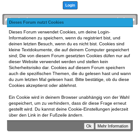
bronies.de
nach oben
Dieses Forum nutzt Cookies
Powered by
MyBB
, mobile Fassung:
MyBB GoMobile
.
Dieses Forum verwendet Cookies, um deine Login-
Zur Desktop-Version wechseln
Informationen zu speichern, wenn du registriert bist, und
This forum uses
Lukasz Tkacz
MyBB addons.
deinen letzten Besuch, wenn du es nicht bist. Cookies sind
kleine Textdokumente, die auf deinem Computer gespeichert
sind; Die von diesem Forum gesetzten Cookies düfen nur auf
dieser Website verwendet werden und stellen kein
Sicherheitsrisiko dar. Cookies auf diesem Forum speichern
auch die spezifischen Themen, die du gelesen hast und wann
du zum letzten Mal gelesen hast. Bitte bestätige, ob du diese
Cookies akzeptierst oder ablehnst.
Ein Cookie wird in deinem Browser unabhängig von der Wahl
gespeichert, um zu verhindern, dass dir diese Frage erneut
gestellt wird. Du kannst deine Cookie-Einstellungen jederzeit
über den Link in der Fußzeile ändern.