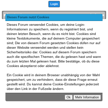
bronies.de
nach oben
Dieses Forum nutzt Cookies
Powered by
MyBB
, mobile Fassung:
MyBB GoMobile
.
Dieses Forum verwendet Cookies, um deine Login-
Zur Desktop-Version wechseln
Informationen zu speichern, wenn du registriert bist, und
This forum uses
Lukasz Tkacz
MyBB addons.
deinen letzten Besuch, wenn du es nicht bist. Cookies sind
kleine Textdokumente, die auf deinem Computer gespeichert
sind; Die von diesem Forum gesetzten Cookies düfen nur auf
dieser Website verwendet werden und stellen kein
Sicherheitsrisiko dar. Cookies auf diesem Forum speichern
auch die spezifischen Themen, die du gelesen hast und wann
du zum letzten Mal gelesen hast. Bitte bestätige, ob du diese
Cookies akzeptierst oder ablehnst.
Ein Cookie wird in deinem Browser unabhängig von der Wahl
gespeichert, um zu verhindern, dass dir diese Frage erneut
gestellt wird. Du kannst deine Cookie-Einstellungen jederzeit
über den Link in der Fußzeile ändern.