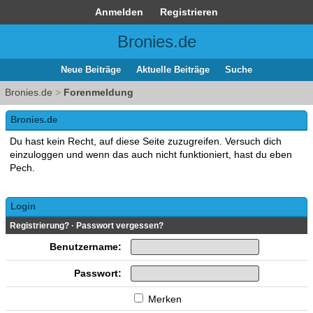
Anmelden
Registrieren
Bronies.de
Neue Beiträge
Aktuelle Beiträge
Suche
Bronies.de
>
Forenmeldung
Bronies.de
Du hast kein Recht, auf diese Seite zuzugreifen. Versuch dich
einzuloggen und wenn das auch nicht funktioniert, hast du eben
Pech.
Login
Registrierung?
·
Passwort vergessen?
Benutzername:
Passwort:
Merken