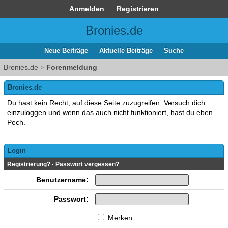
Anmelden
Registrieren
Bronies.de
Neue Beiträge
Aktuelle Beiträge
Suche
Bronies.de
>
Forenmeldung
Bronies.de
Du hast kein Recht, auf diese Seite zuzugreifen. Versuch dich
einzuloggen und wenn das auch nicht funktioniert, hast du eben
Pech.
Login
Registrierung?
·
Passwort vergessen?
Benutzername:
Passwort:
Merken