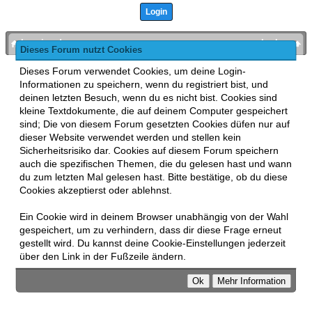
bronies.de
nach oben
Dieses Forum nutzt Cookies
Powered by
MyBB
, mobile Fassung:
MyBB GoMobile
.
Dieses Forum verwendet Cookies, um deine Login-
Zur Desktop-Version wechseln
Informationen zu speichern, wenn du registriert bist, und
This forum uses
Lukasz Tkacz
MyBB addons.
deinen letzten Besuch, wenn du es nicht bist. Cookies sind
kleine Textdokumente, die auf deinem Computer gespeichert
sind; Die von diesem Forum gesetzten Cookies düfen nur auf
dieser Website verwendet werden und stellen kein
Sicherheitsrisiko dar. Cookies auf diesem Forum speichern
auch die spezifischen Themen, die du gelesen hast und wann
du zum letzten Mal gelesen hast. Bitte bestätige, ob du diese
Cookies akzeptierst oder ablehnst.
Ein Cookie wird in deinem Browser unabhängig von der Wahl
gespeichert, um zu verhindern, dass dir diese Frage erneut
gestellt wird. Du kannst deine Cookie-Einstellungen jederzeit
über den Link in der Fußzeile ändern.