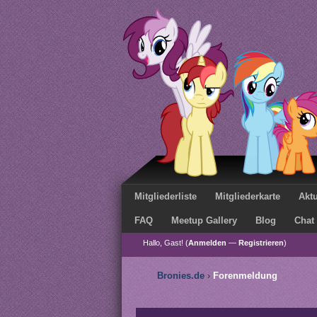
Mitgliederliste
Mitgliederkarte
Aktu
FAQ
Meetup Gallery
Blog
Chat
Hallo, Gast! (
Anmelden
—
Registrieren
)
Bronies.de
›
Forenmeldung