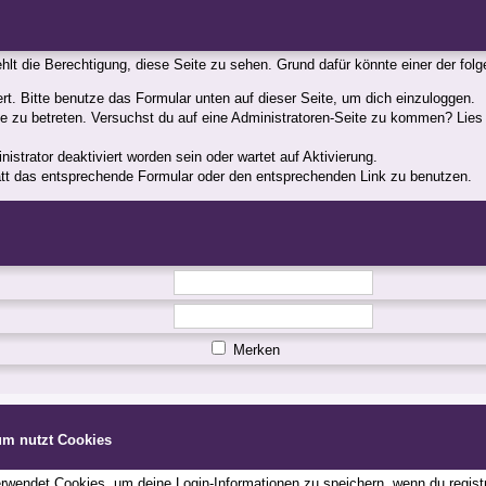
fehlt die Berechtigung, diese Seite zu sehen. Grund dafür könnte einer der fol
iert. Bitte benutze das Formular unten auf dieser Seite, um dich einzuloggen.
ite zu betreten. Versuchst du auf eine Administratoren-Seite zu kommen? Lies
strator deaktiviert worden sein oder wartet auf Aktivierung.
statt das entsprechende Formular oder den entsprechenden Link zu benutzen.
Merken
um nutzt Cookies
wendet Cookies, um deine Login-Informationen zu speichern, wenn du registri