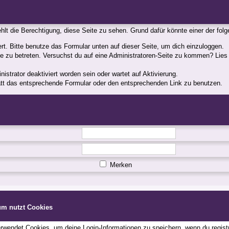
fehlt die Berechtigung, diese Seite zu sehen. Grund dafür könnte einer der fol
iert. Bitte benutze das Formular unten auf dieser Seite, um dich einzuloggen.
ite zu betreten. Versuchst du auf eine Administratoren-Seite zu kommen? Lies
strator deaktiviert worden sein oder wartet auf Aktivierung.
statt das entsprechende Formular oder den entsprechenden Link zu benutzen.
Merken
um nutzt Cookies
wendet Cookies, um deine Login-Informationen zu speichern, wenn du registri