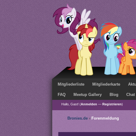
Mitgliederliste
Mitgliederkarte
Aktu
FAQ
Meetup Gallery
Blog
Chat
Hallo, Gast! (
Anmelden
—
Registrieren
)
Bronies.de
›
Forenmeldung