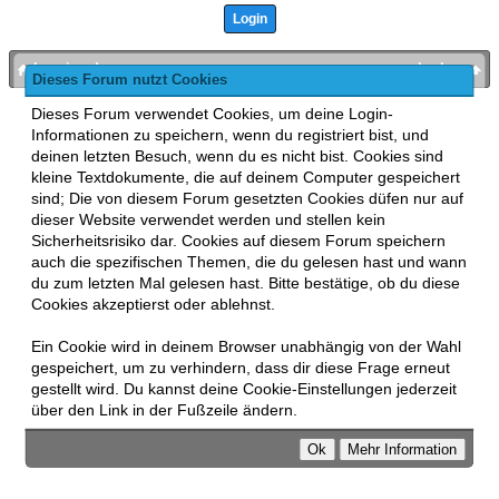
bronies.de
nach oben
Dieses Forum nutzt Cookies
Powered by
MyBB
, mobile Fassung:
MyBB GoMobile
.
Dieses Forum verwendet Cookies, um deine Login-
Zur Desktop-Version wechseln
Informationen zu speichern, wenn du registriert bist, und
This forum uses
Lukasz Tkacz
MyBB addons.
deinen letzten Besuch, wenn du es nicht bist. Cookies sind
kleine Textdokumente, die auf deinem Computer gespeichert
sind; Die von diesem Forum gesetzten Cookies düfen nur auf
dieser Website verwendet werden und stellen kein
Sicherheitsrisiko dar. Cookies auf diesem Forum speichern
auch die spezifischen Themen, die du gelesen hast und wann
du zum letzten Mal gelesen hast. Bitte bestätige, ob du diese
Cookies akzeptierst oder ablehnst.
Ein Cookie wird in deinem Browser unabhängig von der Wahl
gespeichert, um zu verhindern, dass dir diese Frage erneut
gestellt wird. Du kannst deine Cookie-Einstellungen jederzeit
über den Link in der Fußzeile ändern.