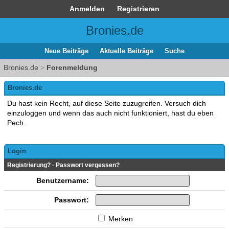
Anmelden
Registrieren
Bronies.de
Neue Beiträge
Aktuelle Beiträge
Suche
Bronies.de
>
Forenmeldung
Bronies.de
Du hast kein Recht, auf diese Seite zuzugreifen. Versuch dich
einzuloggen und wenn das auch nicht funktioniert, hast du eben
Pech.
Login
Registrierung?
·
Passwort vergessen?
Benutzername:
Passwort:
Merken