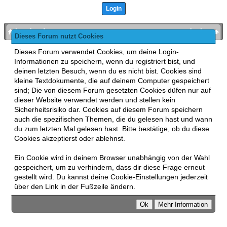
bronies.de
nach oben
Dieses Forum nutzt Cookies
Powered by
MyBB
, mobile Fassung:
MyBB GoMobile
.
Dieses Forum verwendet Cookies, um deine Login-
Zur Desktop-Version wechseln
Informationen zu speichern, wenn du registriert bist, und
This forum uses
Lukasz Tkacz
MyBB addons.
deinen letzten Besuch, wenn du es nicht bist. Cookies sind
kleine Textdokumente, die auf deinem Computer gespeichert
sind; Die von diesem Forum gesetzten Cookies düfen nur auf
dieser Website verwendet werden und stellen kein
Sicherheitsrisiko dar. Cookies auf diesem Forum speichern
auch die spezifischen Themen, die du gelesen hast und wann
du zum letzten Mal gelesen hast. Bitte bestätige, ob du diese
Cookies akzeptierst oder ablehnst.
Ein Cookie wird in deinem Browser unabhängig von der Wahl
gespeichert, um zu verhindern, dass dir diese Frage erneut
gestellt wird. Du kannst deine Cookie-Einstellungen jederzeit
über den Link in der Fußzeile ändern.