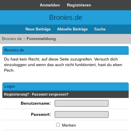
Anmelden
Registrieren
Bronies.de
Neue Beiträge
Aktuelle Beiträge
Suche
Bronies.de
>
Forenmeldung
Bronies.de
Du hast kein Recht, auf diese Seite zuzugreifen. Versuch dich
einzuloggen und wenn das auch nicht funktioniert, hast du eben
Pech.
Login
Registrierung?
·
Passwort vergessen?
Benutzername:
Passwort:
Merken