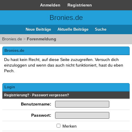
Anmelden
Registrieren
Bronies.de
Neue Beiträge
Aktuelle Beiträge
Suche
Bronies.de
>
Forenmeldung
Bronies.de
Du hast kein Recht, auf diese Seite zuzugreifen. Versuch dich
einzuloggen und wenn das auch nicht funktioniert, hast du eben
Pech.
Login
Registrierung?
·
Passwort vergessen?
Benutzername:
Passwort:
Merken