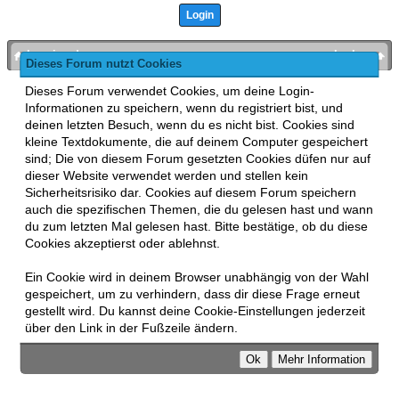
bronies.de
nach oben
Dieses Forum nutzt Cookies
Powered by
MyBB
, mobile Fassung:
MyBB GoMobile
.
Dieses Forum verwendet Cookies, um deine Login-
Zur Desktop-Version wechseln
Informationen zu speichern, wenn du registriert bist, und
This forum uses
Lukasz Tkacz
MyBB addons.
deinen letzten Besuch, wenn du es nicht bist. Cookies sind
kleine Textdokumente, die auf deinem Computer gespeichert
sind; Die von diesem Forum gesetzten Cookies düfen nur auf
dieser Website verwendet werden und stellen kein
Sicherheitsrisiko dar. Cookies auf diesem Forum speichern
auch die spezifischen Themen, die du gelesen hast und wann
du zum letzten Mal gelesen hast. Bitte bestätige, ob du diese
Cookies akzeptierst oder ablehnst.
Ein Cookie wird in deinem Browser unabhängig von der Wahl
gespeichert, um zu verhindern, dass dir diese Frage erneut
gestellt wird. Du kannst deine Cookie-Einstellungen jederzeit
über den Link in der Fußzeile ändern.