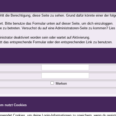
fehlt die Berechtigung, diese Seite zu sehen. Grund dafür könnte einer der fol
iert. Bitte benutze das Formular unten auf dieser Seite, um dich einzuloggen.
ite zu betreten. Versuchst du auf eine Administratoren-Seite zu kommen? Lies
strator deaktiviert worden sein oder wartet auf Aktivierung.
statt das entsprechende Formular oder den entsprechenden Link zu benutzen.
Merken
um nutzt Cookies
wendet Cookies, um deine Login-Informationen zu speichern, wenn du registri