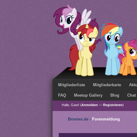
Mitgliederliste
Mitgliederkarte
Aktu
FAQ
Meetup Gallery
Blog
Chat
Hallo, Gast! (
Anmelden
—
Registrieren
)
Bronies.de
›
Forenmeldung