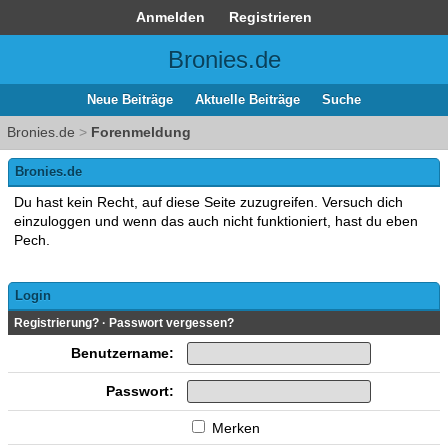
Anmelden
Registrieren
Bronies.de
Neue Beiträge
Aktuelle Beiträge
Suche
Bronies.de
>
Forenmeldung
Bronies.de
Du hast kein Recht, auf diese Seite zuzugreifen. Versuch dich
einzuloggen und wenn das auch nicht funktioniert, hast du eben
Pech.
Login
Registrierung?
·
Passwort vergessen?
Benutzername:
Passwort:
Merken