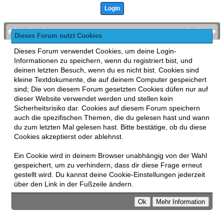
bronies.de
nach oben
Dieses Forum nutzt Cookies
Powered by
MyBB
, mobile Fassung:
MyBB GoMobile
.
Dieses Forum verwendet Cookies, um deine Login-
Zur Desktop-Version wechseln
Informationen zu speichern, wenn du registriert bist, und
This forum uses
Lukasz Tkacz
MyBB addons.
deinen letzten Besuch, wenn du es nicht bist. Cookies sind
kleine Textdokumente, die auf deinem Computer gespeichert
sind; Die von diesem Forum gesetzten Cookies düfen nur auf
dieser Website verwendet werden und stellen kein
Sicherheitsrisiko dar. Cookies auf diesem Forum speichern
auch die spezifischen Themen, die du gelesen hast und wann
du zum letzten Mal gelesen hast. Bitte bestätige, ob du diese
Cookies akzeptierst oder ablehnst.
Ein Cookie wird in deinem Browser unabhängig von der Wahl
gespeichert, um zu verhindern, dass dir diese Frage erneut
gestellt wird. Du kannst deine Cookie-Einstellungen jederzeit
über den Link in der Fußzeile ändern.