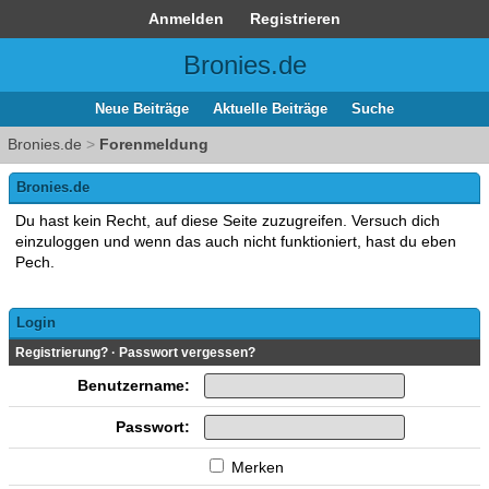
Anmelden
Registrieren
Bronies.de
Neue Beiträge
Aktuelle Beiträge
Suche
Bronies.de
>
Forenmeldung
Bronies.de
Du hast kein Recht, auf diese Seite zuzugreifen. Versuch dich
einzuloggen und wenn das auch nicht funktioniert, hast du eben
Pech.
Login
Registrierung?
·
Passwort vergessen?
Benutzername:
Passwort:
Merken