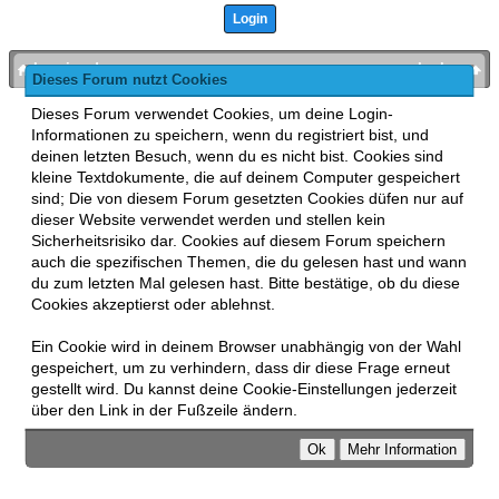
bronies.de
nach oben
Dieses Forum nutzt Cookies
Powered by
MyBB
, mobile Fassung:
MyBB GoMobile
.
Dieses Forum verwendet Cookies, um deine Login-
Zur Desktop-Version wechseln
Informationen zu speichern, wenn du registriert bist, und
This forum uses
Lukasz Tkacz
MyBB addons.
deinen letzten Besuch, wenn du es nicht bist. Cookies sind
kleine Textdokumente, die auf deinem Computer gespeichert
sind; Die von diesem Forum gesetzten Cookies düfen nur auf
dieser Website verwendet werden und stellen kein
Sicherheitsrisiko dar. Cookies auf diesem Forum speichern
auch die spezifischen Themen, die du gelesen hast und wann
du zum letzten Mal gelesen hast. Bitte bestätige, ob du diese
Cookies akzeptierst oder ablehnst.
Ein Cookie wird in deinem Browser unabhängig von der Wahl
gespeichert, um zu verhindern, dass dir diese Frage erneut
gestellt wird. Du kannst deine Cookie-Einstellungen jederzeit
über den Link in der Fußzeile ändern.