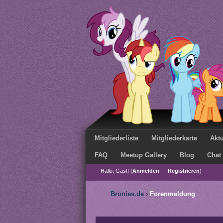
Mitgliederliste
Mitgliederkarte
Aktu
FAQ
Meetup Gallery
Blog
Chat
Hallo, Gast! (
Anmelden
—
Registrieren
)
Bronies.de
›
Forenmeldung