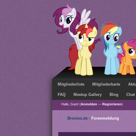
Mitgliederliste
Mitgliederkarte
Aktu
FAQ
Meetup Gallery
Blog
Chat
Hallo, Gast! (
Anmelden
—
Registrieren
)
Bronies.de
›
Forenmeldung