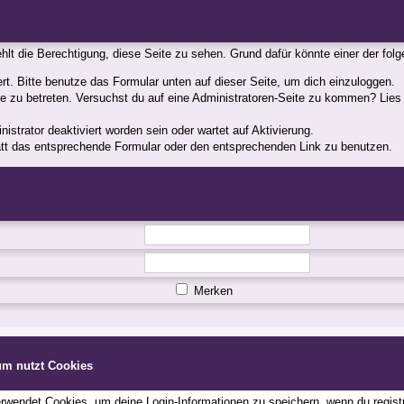
fehlt die Berechtigung, diese Seite zu sehen. Grund dafür könnte einer der fol
iert. Bitte benutze das Formular unten auf dieser Seite, um dich einzuloggen.
ite zu betreten. Versuchst du auf eine Administratoren-Seite zu kommen? Lies
strator deaktiviert worden sein oder wartet auf Aktivierung.
statt das entsprechende Formular oder den entsprechenden Link zu benutzen.
Merken
um nutzt Cookies
wendet Cookies, um deine Login-Informationen zu speichern, wenn du registri