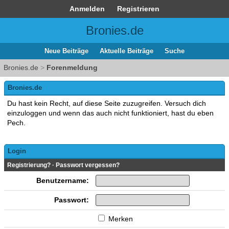
Anmelden
Registrieren
Bronies.de
Neue Beiträge
Aktuelle Beiträge
Suche
Bronies.de
>
Forenmeldung
Bronies.de
Du hast kein Recht, auf diese Seite zuzugreifen. Versuch dich
einzuloggen und wenn das auch nicht funktioniert, hast du eben
Pech.
Login
Registrierung?
·
Passwort vergessen?
Benutzername:
Passwort:
Merken