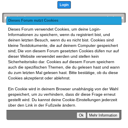
bronies.de
nach oben
Dieses Forum nutzt Cookies
Powered by
MyBB
, mobile Fassung:
MyBB GoMobile
.
Dieses Forum verwendet Cookies, um deine Login-
Zur Desktop-Version wechseln
Informationen zu speichern, wenn du registriert bist, und
This forum uses
Lukasz Tkacz
MyBB addons.
deinen letzten Besuch, wenn du es nicht bist. Cookies sind
kleine Textdokumente, die auf deinem Computer gespeichert
sind; Die von diesem Forum gesetzten Cookies düfen nur auf
dieser Website verwendet werden und stellen kein
Sicherheitsrisiko dar. Cookies auf diesem Forum speichern
auch die spezifischen Themen, die du gelesen hast und wann
du zum letzten Mal gelesen hast. Bitte bestätige, ob du diese
Cookies akzeptierst oder ablehnst.
Ein Cookie wird in deinem Browser unabhängig von der Wahl
gespeichert, um zu verhindern, dass dir diese Frage erneut
gestellt wird. Du kannst deine Cookie-Einstellungen jederzeit
über den Link in der Fußzeile ändern.