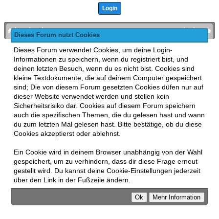
bronies.de
nach oben
Dieses Forum nutzt Cookies
Powered by
MyBB
, mobile Fassung:
MyBB GoMobile
.
Dieses Forum verwendet Cookies, um deine Login-
Zur Desktop-Version wechseln
Informationen zu speichern, wenn du registriert bist, und
This forum uses
Lukasz Tkacz
MyBB addons.
deinen letzten Besuch, wenn du es nicht bist. Cookies sind
kleine Textdokumente, die auf deinem Computer gespeichert
sind; Die von diesem Forum gesetzten Cookies düfen nur auf
dieser Website verwendet werden und stellen kein
Sicherheitsrisiko dar. Cookies auf diesem Forum speichern
auch die spezifischen Themen, die du gelesen hast und wann
du zum letzten Mal gelesen hast. Bitte bestätige, ob du diese
Cookies akzeptierst oder ablehnst.
Ein Cookie wird in deinem Browser unabhängig von der Wahl
gespeichert, um zu verhindern, dass dir diese Frage erneut
gestellt wird. Du kannst deine Cookie-Einstellungen jederzeit
über den Link in der Fußzeile ändern.