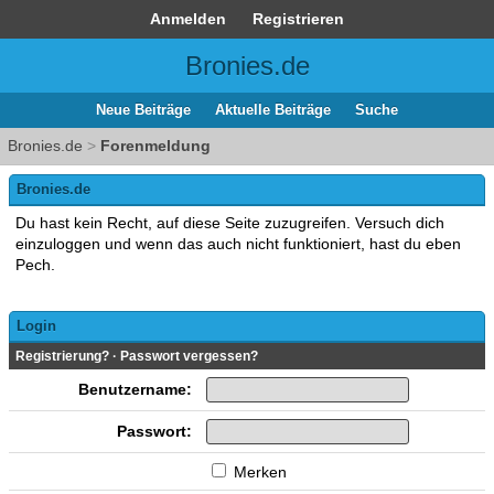
Anmelden
Registrieren
Bronies.de
Neue Beiträge
Aktuelle Beiträge
Suche
Bronies.de
>
Forenmeldung
Bronies.de
Du hast kein Recht, auf diese Seite zuzugreifen. Versuch dich
einzuloggen und wenn das auch nicht funktioniert, hast du eben
Pech.
Login
Registrierung?
·
Passwort vergessen?
Benutzername:
Passwort:
Merken