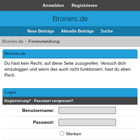
Anmelden
Registrieren
Bronies.de
Neue Beiträge
Aktuelle Beiträge
Suche
Bronies.de
>
Forenmeldung
Bronies.de
Du hast kein Recht, auf diese Seite zuzugreifen. Versuch dich
einzuloggen und wenn das auch nicht funktioniert, hast du eben
Pech.
Login
Registrierung?
·
Passwort vergessen?
Benutzername:
Passwort:
Merken