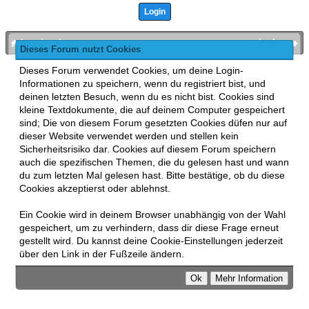
bronies.de
nach oben
Dieses Forum nutzt Cookies
Powered by
MyBB
, mobile Fassung:
MyBB GoMobile
.
Dieses Forum verwendet Cookies, um deine Login-
Zur Desktop-Version wechseln
Informationen zu speichern, wenn du registriert bist, und
This forum uses
Lukasz Tkacz
MyBB addons.
deinen letzten Besuch, wenn du es nicht bist. Cookies sind
kleine Textdokumente, die auf deinem Computer gespeichert
sind; Die von diesem Forum gesetzten Cookies düfen nur auf
dieser Website verwendet werden und stellen kein
Sicherheitsrisiko dar. Cookies auf diesem Forum speichern
auch die spezifischen Themen, die du gelesen hast und wann
du zum letzten Mal gelesen hast. Bitte bestätige, ob du diese
Cookies akzeptierst oder ablehnst.
Ein Cookie wird in deinem Browser unabhängig von der Wahl
gespeichert, um zu verhindern, dass dir diese Frage erneut
gestellt wird. Du kannst deine Cookie-Einstellungen jederzeit
über den Link in der Fußzeile ändern.