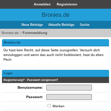
Anmelden
Registrieren
Bronies.de
Neue Beiträge
Aktuelle Beiträge
Suche
Bronies.de
>
Forenmeldung
Bronies.de
Du hast kein Recht, auf diese Seite zuzugreifen. Versuch dich
einzuloggen und wenn das auch nicht funktioniert, hast du eben
Pech.
Login
Registrierung?
·
Passwort vergessen?
Benutzername:
Passwort:
Merken