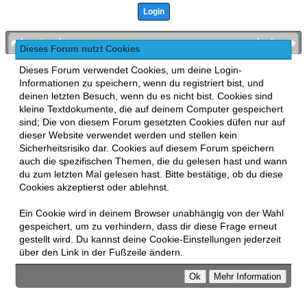
bronies.de
nach oben
Dieses Forum nutzt Cookies
Powered by
MyBB
, mobile Fassung:
MyBB GoMobile
.
Dieses Forum verwendet Cookies, um deine Login-
Zur Desktop-Version wechseln
Informationen zu speichern, wenn du registriert bist, und
This forum uses
Lukasz Tkacz
MyBB addons.
deinen letzten Besuch, wenn du es nicht bist. Cookies sind
kleine Textdokumente, die auf deinem Computer gespeichert
sind; Die von diesem Forum gesetzten Cookies düfen nur auf
dieser Website verwendet werden und stellen kein
Sicherheitsrisiko dar. Cookies auf diesem Forum speichern
auch die spezifischen Themen, die du gelesen hast und wann
du zum letzten Mal gelesen hast. Bitte bestätige, ob du diese
Cookies akzeptierst oder ablehnst.
Ein Cookie wird in deinem Browser unabhängig von der Wahl
gespeichert, um zu verhindern, dass dir diese Frage erneut
gestellt wird. Du kannst deine Cookie-Einstellungen jederzeit
über den Link in der Fußzeile ändern.