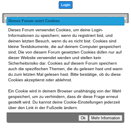
bronies.de
nach oben
Dieses Forum nutzt Cookies
Powered by
MyBB
, mobile Fassung:
MyBB GoMobile
.
Dieses Forum verwendet Cookies, um deine Login-
Zur Desktop-Version wechseln
Informationen zu speichern, wenn du registriert bist, und
This forum uses
Lukasz Tkacz
MyBB addons.
deinen letzten Besuch, wenn du es nicht bist. Cookies sind
kleine Textdokumente, die auf deinem Computer gespeichert
sind; Die von diesem Forum gesetzten Cookies düfen nur auf
dieser Website verwendet werden und stellen kein
Sicherheitsrisiko dar. Cookies auf diesem Forum speichern
auch die spezifischen Themen, die du gelesen hast und wann
du zum letzten Mal gelesen hast. Bitte bestätige, ob du diese
Cookies akzeptierst oder ablehnst.
Ein Cookie wird in deinem Browser unabhängig von der Wahl
gespeichert, um zu verhindern, dass dir diese Frage erneut
gestellt wird. Du kannst deine Cookie-Einstellungen jederzeit
über den Link in der Fußzeile ändern.