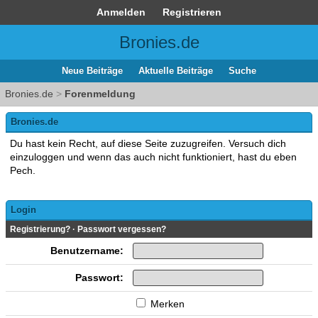
Anmelden
Registrieren
Bronies.de
Neue Beiträge
Aktuelle Beiträge
Suche
Bronies.de
>
Forenmeldung
Bronies.de
Du hast kein Recht, auf diese Seite zuzugreifen. Versuch dich
einzuloggen und wenn das auch nicht funktioniert, hast du eben
Pech.
Login
Registrierung?
·
Passwort vergessen?
Benutzername:
Passwort:
Merken