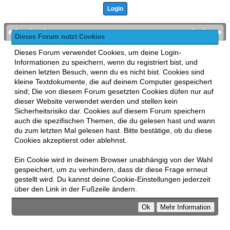
bronies.de
nach oben
Dieses Forum nutzt Cookies
Powered by
MyBB
, mobile Fassung:
MyBB GoMobile
.
Dieses Forum verwendet Cookies, um deine Login-
Zur Desktop-Version wechseln
Informationen zu speichern, wenn du registriert bist, und
This forum uses
Lukasz Tkacz
MyBB addons.
deinen letzten Besuch, wenn du es nicht bist. Cookies sind
kleine Textdokumente, die auf deinem Computer gespeichert
sind; Die von diesem Forum gesetzten Cookies düfen nur auf
dieser Website verwendet werden und stellen kein
Sicherheitsrisiko dar. Cookies auf diesem Forum speichern
auch die spezifischen Themen, die du gelesen hast und wann
du zum letzten Mal gelesen hast. Bitte bestätige, ob du diese
Cookies akzeptierst oder ablehnst.
Ein Cookie wird in deinem Browser unabhängig von der Wahl
gespeichert, um zu verhindern, dass dir diese Frage erneut
gestellt wird. Du kannst deine Cookie-Einstellungen jederzeit
über den Link in der Fußzeile ändern.