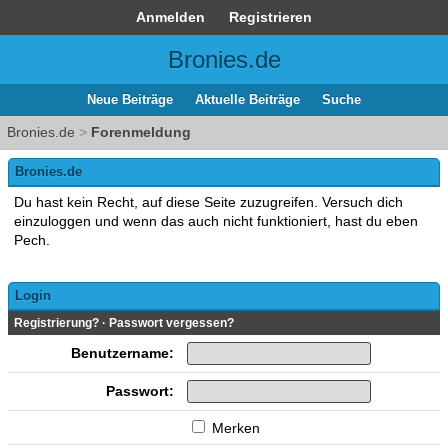
Anmelden
Registrieren
Bronies.de
Neue Beiträge
Aktuelle Beiträge
Suche
Bronies.de
>
Forenmeldung
Bronies.de
Du hast kein Recht, auf diese Seite zuzugreifen. Versuch dich
einzuloggen und wenn das auch nicht funktioniert, hast du eben
Pech.
Login
Registrierung?
·
Passwort vergessen?
Benutzername:
Passwort:
Merken