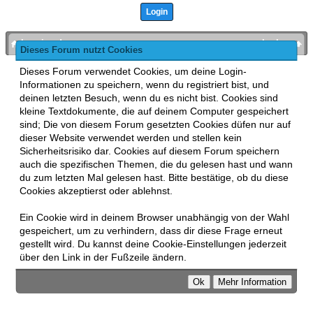
bronies.de
nach oben
Dieses Forum nutzt Cookies
Powered by
MyBB
, mobile Fassung:
MyBB GoMobile
.
Dieses Forum verwendet Cookies, um deine Login-
Zur Desktop-Version wechseln
Informationen zu speichern, wenn du registriert bist, und
This forum uses
Lukasz Tkacz
MyBB addons.
deinen letzten Besuch, wenn du es nicht bist. Cookies sind
kleine Textdokumente, die auf deinem Computer gespeichert
sind; Die von diesem Forum gesetzten Cookies düfen nur auf
dieser Website verwendet werden und stellen kein
Sicherheitsrisiko dar. Cookies auf diesem Forum speichern
auch die spezifischen Themen, die du gelesen hast und wann
du zum letzten Mal gelesen hast. Bitte bestätige, ob du diese
Cookies akzeptierst oder ablehnst.
Ein Cookie wird in deinem Browser unabhängig von der Wahl
gespeichert, um zu verhindern, dass dir diese Frage erneut
gestellt wird. Du kannst deine Cookie-Einstellungen jederzeit
über den Link in der Fußzeile ändern.