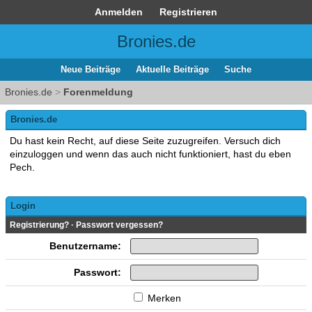
Anmelden
Registrieren
Bronies.de
Neue Beiträge
Aktuelle Beiträge
Suche
Bronies.de
>
Forenmeldung
Bronies.de
Du hast kein Recht, auf diese Seite zuzugreifen. Versuch dich
einzuloggen und wenn das auch nicht funktioniert, hast du eben
Pech.
Login
Registrierung?
·
Passwort vergessen?
Benutzername:
Passwort:
Merken