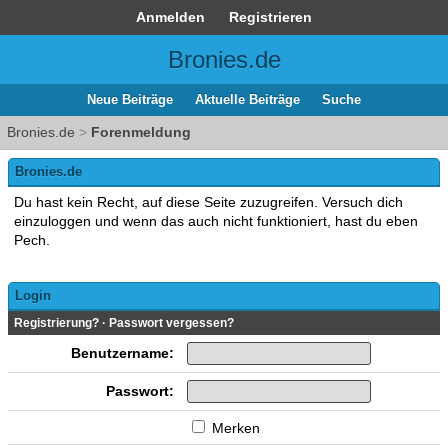
Anmelden
Registrieren
Bronies.de
Neue Beiträge
Aktuelle Beiträge
Suche
Bronies.de
>
Forenmeldung
Bronies.de
Du hast kein Recht, auf diese Seite zuzugreifen. Versuch dich
einzuloggen und wenn das auch nicht funktioniert, hast du eben
Pech.
Login
Registrierung?
·
Passwort vergessen?
Benutzername:
Passwort:
Merken