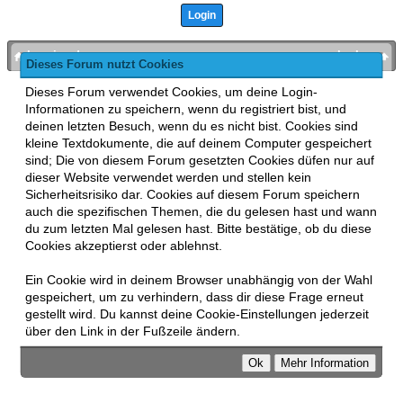
bronies.de
nach oben
Dieses Forum nutzt Cookies
Powered by
MyBB
, mobile Fassung:
MyBB GoMobile
.
Dieses Forum verwendet Cookies, um deine Login-
Zur Desktop-Version wechseln
Informationen zu speichern, wenn du registriert bist, und
This forum uses
Lukasz Tkacz
MyBB addons.
deinen letzten Besuch, wenn du es nicht bist. Cookies sind
kleine Textdokumente, die auf deinem Computer gespeichert
sind; Die von diesem Forum gesetzten Cookies düfen nur auf
dieser Website verwendet werden und stellen kein
Sicherheitsrisiko dar. Cookies auf diesem Forum speichern
auch die spezifischen Themen, die du gelesen hast und wann
du zum letzten Mal gelesen hast. Bitte bestätige, ob du diese
Cookies akzeptierst oder ablehnst.
Ein Cookie wird in deinem Browser unabhängig von der Wahl
gespeichert, um zu verhindern, dass dir diese Frage erneut
gestellt wird. Du kannst deine Cookie-Einstellungen jederzeit
über den Link in der Fußzeile ändern.